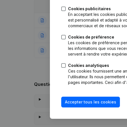
Date
Publication
Cookies publicitaires
En acceptant les cookies public
est personnalisé et adapté à vo
13-04-2026
Siège Social
(NL)
commerciaux et de réseaux soc
24-04-2024
Statuts (Traducti
Cookies de préférence
Les cookies de préférence per
les informations que vous recev
27-06-2018
Rubrique Constitu
servent à rendre votre expérie
Cookies analytiques
Ces cookies fournissent une ana
l'utilisateur. Ils nous permette
pages importantes. Ceci afin d'
Questions fréquemment posées
Accepter tous les cookies