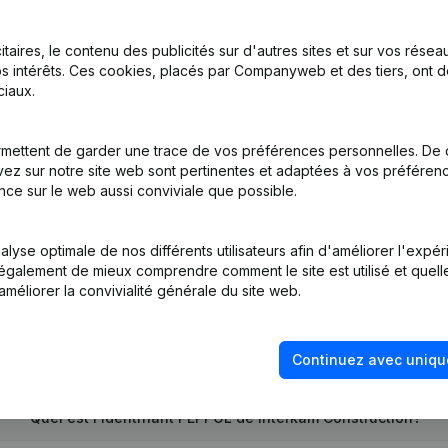
itaires, le contenu des publicités sur d'autres sites et sur vos rése
s intérêts. Ces cookies, placés par Companyweb et des tiers, ont d
iaux.
on, Coordination, Autres Modifications, …) - Modification Forme Jur
mettent de garder une trace de vos préférences personnelles. De 
ez sur notre site web sont pertinentes et adaptées à vos préférence
tion (Nouvelle Personne Morale, Ouverture Succursale, etc...)
(NL)
nce sur le web aussi conviviale que possible.
lyse optimale de nos différents utilisateurs afin d'améliorer l'expé
nt également de mieux comprendre comment le site est utilisé et quell
améliorer la convivialité générale du site web.
Quel est le numéro de TVA de Interkam Construction?
Continuez avec uniqu
Quel est l'identifiant PEPPOL de Interkam Construction?