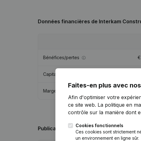
Données financières
de Interkam Constr
Bénéfices/pertes
Capitaux propres
€
Faites-en plus avec nos
Marge brute
€
Afin d'optimiser votre expérie
ce site web.
La politique en ma
contrôle sur la manière dont ell
Cookies fonctionnels
Publications
de Interkam Construction
Ces cookies sont strictement n
un environnement en ligne sûr.