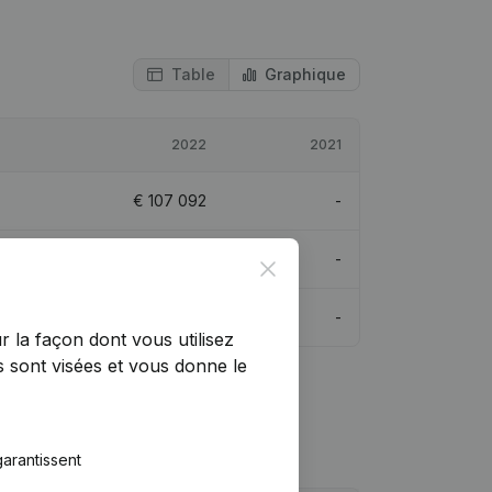
Table
Graphique
2022
2021
€
107 092
-
€
145 782
-
Close
€
108 842
-
r la façon dont vous utilisez
 sont visées et vous donne le
arantissent