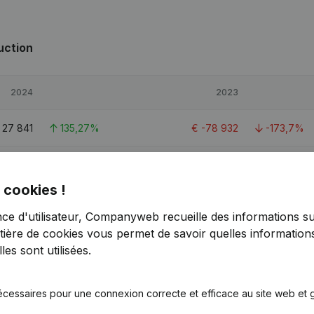
uction
2024
2023
€
27 841
135,27%
€
-78 932
-173,7%
63 800
-4,56%
€
66 850
-54,14%
 cookies !
49 563
163,88%
€
-77 587
-171,28%
nce d'utilisateur, Companyweb recueille des informations su
tière de cookies
vous permet de savoir quelles informations
es sont utilisées.
écessaires pour une connexion correcte et efficace au site web et g