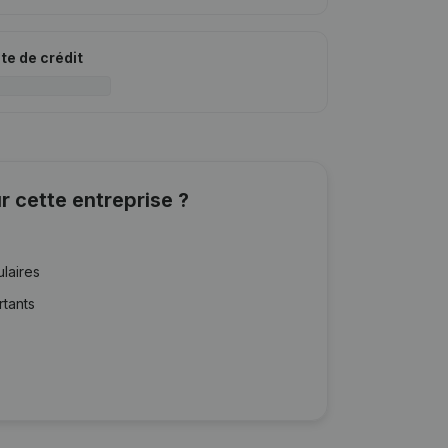
ite de crédit
r cette entreprise ?
ulaires
rtants