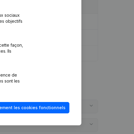
aux sociaux
es objectifs
idique - Demissions - Nominations
(NL)
cette façon,
s. Ils
rience de
es sont les
ement les cookies fonctionnels