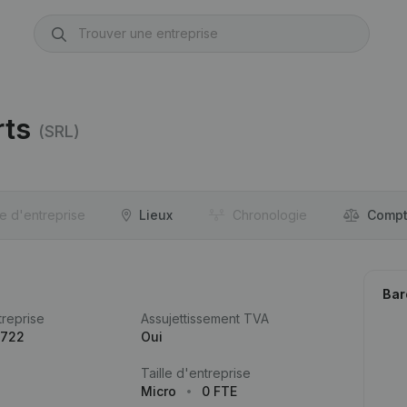
rts
(SRL)
re d'entreprise
Lieux
Chronologie
Compt
Bar
reprise
Assujettissement TVA
.722
Oui
Taille d'entreprise
Micro
0 FTE