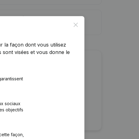
ite de crédit
Close
r la façon dont vous utilisez
 sont visées et vous donne le
r cette entreprise ?
arantissent
ulaires
rtants
aux sociaux
es objectifs
cette façon,