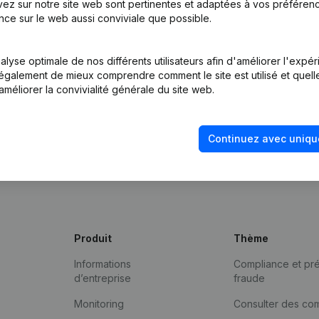
ez sur notre site web sont pertinentes et adaptées à vos préférence
nce sur le web aussi conviviale que possible.
lyse optimale de nos différents utilisateurs afin d'améliorer l'expé
nt également de mieux comprendre comment le site est utilisé et quell
améliorer la convivialité générale du site web.
Continuez avec uniqu
Produit
Thème
Informations
Compliance et pré
d’entreprise
fraude
Monitoring
Consulter des co