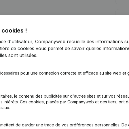
Lim
 cookies !
nce d'utilisateur, Companyweb recueille des informations su
tière de cookies
vous permet de savoir quelles informations
es sont utilisées.
Vous recherchez plus d’informations su
Consulter la santé en un coup d'oeil
écessaires pour une connexion correcte et efficace au site web et g
Choisissez des informations rapides ou des détails gran
Recevez des mises à jour sur les développements impo
itaires, le contenu des publicités sur d'autres sites et sur vos rése
Essayer gratuitement
Découvrir plus
s intérêts. Ces cookies, placés par Companyweb et des tiers, ont d
iaux.
Essai gratuit de 7 jours, aucune carte de crédit requise.
mettent de garder une trace de vos préférences personnelles. De 