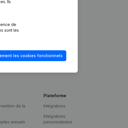
s. Ils
rience de
es sont les
ement les cookies fonctionnels
Plateforme
vention de la
Intégrations
Intégrations
mptes annuels
personnalisées