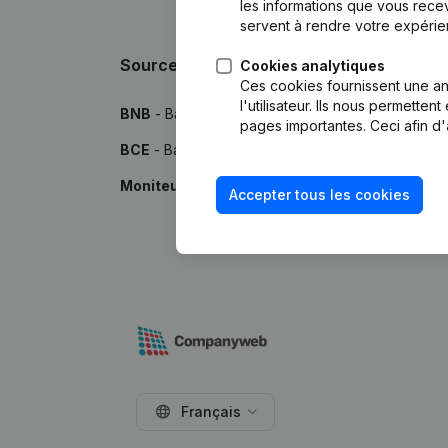
les informations que vous recev
servent à rendre votre expérie
Sources
Cookies analytiques
Ces cookies fournissent une ana
l'utilisateur. Ils nous permette
BNB
- Banque Nationale de Belgique
pages importantes. Ceci afin d'
BCE
- Banque-Carrefour des Entreprises
Moniteur
- Publications par le Moniteur Belge
Accepter tous les cookies
Français