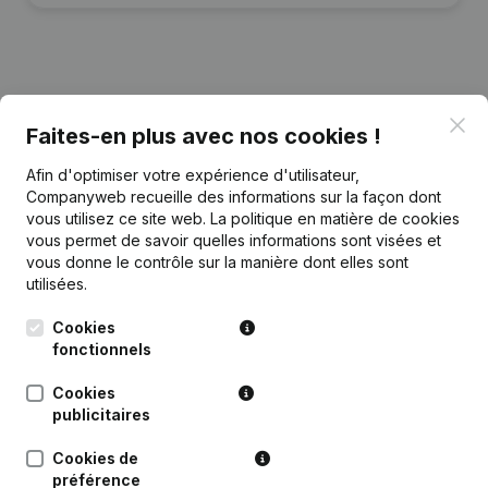
Publications
de F & L
Clo
Faites-en plus avec nos cookies !
Afin d'optimiser votre expérience d'utilisateur,
Date
Publication
Companyweb recueille des informations sur la façon dont
vous utilisez ce site web.
La politique en matière de cookies
19-05-2025
Siège Social
(NL)
vous permet de savoir quelles informations sont visées et
vous donne le contrôle sur la manière dont elles sont
15-02-2022
Demissions - Nominations
(NL)
utilisées.
Cookies
09-10-2019
But
(NL)
fonctionnels
Rubrique Constitution (Nouvelle
Cookies
03-07-2018
Personne Morale, Ouverture
publicitaires
Succursale, etc...)
(NL)
Cookies de
préférence