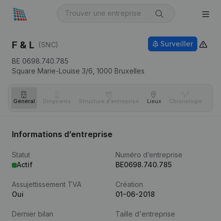
F & L
Surveiller
(SNC)
BE 0698.740.785
Square Marie-Louise 3/6,
1000
Bruxelles
Général
Dirigeants
Structure d'entreprise
Lieux
Chronologie
Com
Informations d’entreprise
Statut
Numéro d’entreprise
Actif
BE0698.740.785
Assujettissement TVA
Création
Oui
01-06-2018
Dernier bilan
Taille d'entreprise