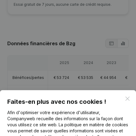
Essai gratuit de 7 jours, aucune carte de crédit requise.
Données financières
de Bzg
2025
2024
2023
20
Bénéfices/pertes
€
53 724
€
53 535
€
44 954
€
48 
Capitaux propres
€
232 297
€
181 912
€
131 818
€
118 
Clo
Faites-en plus avec nos cookies !
Marge brute
€
104 486
€
104 031
€
94 277
€
92 6
Afin d'optimiser votre expérience d'utilisateur,
Companyweb recueille des informations sur la façon dont
vous utilisez ce site web.
La politique en matière de cookies
vous permet de savoir quelles informations sont visées et