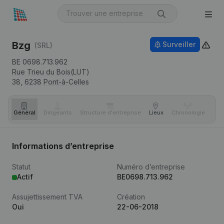
Bzg
Surveiller
(SRL)
BE 0698.713.962
Rue Trieu du Bois(LUT)
38,
6238
Pont-à-Celles
Général
Dirigeants
Structure d'entreprise
Lieux
Chronologie
Com
Informations d’entreprise
Statut
Numéro d’entreprise
Actif
BE0698.713.962
Assujettissement TVA
Création
Oui
22-06-2018