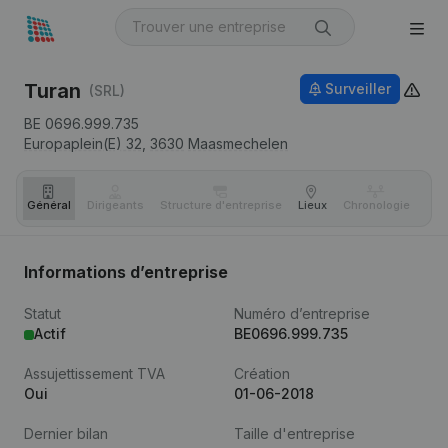
Turan
Surveiller
(SRL)
BE 0696.999.735
Europaplein(E) 32,
3630
Maasmechelen
Général
Dirigeants
Structure d'entreprise
Lieux
Chronologie
Com
Informations d’entreprise
Statut
Numéro d’entreprise
Actif
BE0696.999.735
Assujettissement TVA
Création
Oui
01-06-2018
Dernier bilan
Taille d'entreprise