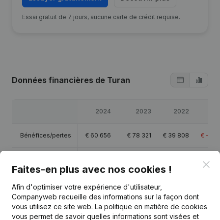
Essai gratuit de 7 jours, aucune carte de crédit requise.
Données financières
de Turan
2024
2023
2022
2
Bénéfices/pertes
€
60 656
€
78 321
€
39 808
€
-34 
Capitaux propres
€
196 191
€
124 900
€
46 579
€
6 
Clo
Faites-en plus avec nos cookies !
Marge brute
€
152 703
€
139 346
€
44 457
€
-31 
Afin d'optimiser votre expérience d'utilisateur,
Companyweb recueille des informations sur la façon dont
vous utilisez ce site web.
La politique en matière de cookies
Personnel
0,6
vous permet de savoir quelles informations sont visées et