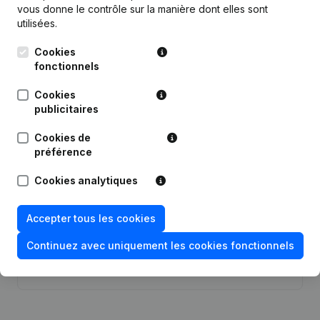
vous donne le contrôle sur la manière dont elles sont
utilisées.
Cookies
Publications
de Turan
fonctionnels
Cookies
publicitaires
Date
Publication
Cookies de
11-04-2024
Modification(s) Statuts
(NL)
préférence
23-11-2023
Siège Social
(NL)
Cookies analytiques
10-10-2019
Siège Social
(NL)
Accepter tous les cookies
Continuez avec uniquement les cookies fonctionnels
Rubrique Constitution (Nouvelle
05-06-2018
Personne Morale, Ouverture
Succursale, etc...)
(NL)