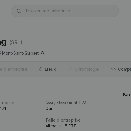
ng
(SRL)
5
Mont-Saint-Guibert
re d'entreprise
Lieux
Chronologie
Compt
Bar
reprise
Assujettissement TVA
171
Oui
Taille d'entreprise
Micro
5 FTE