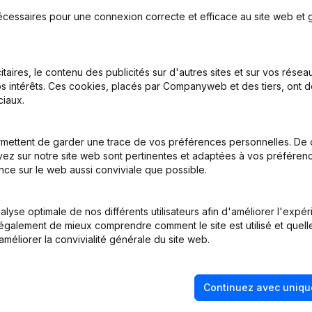
écessaires pour une connexion correcte et efficace au site web et g
nations
itaires, le contenu des publicités sur d'autres sites et sur vos rése
s intérêts. Ces cookies, placés par Companyweb et des tiers, ont d
ge Social
iaux.
nations
mettent de garder une trace de vos préférences personnelles. De 
ez sur notre site web sont pertinentes et adaptées à vos préférence
- Demissions, Nominations
nce sur le web aussi conviviale que possible.
pital, Actions - Demissions, Nominations
lyse optimale de nos différents utilisateurs afin d'améliorer l'expé
nt également de mieux comprendre comment le site est utilisé et quell
améliorer la convivialité générale du site web.
Continuez avec uniqu