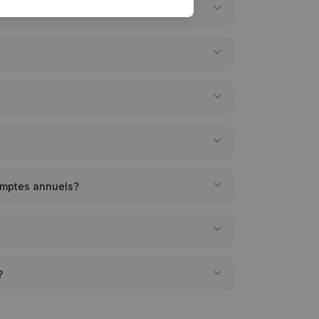
comptes annuels?
?