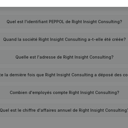
Quel est le numéro de TVA de Right Insight Consulting?
Quel est l'identifiant PEPPOL de Right Insight Consulting?
Quand la société Right Insight Consulting a-t-elle été créée?
Quelle est l'adresse de Right Insight Consulting?
e la dernière fois que Right Insight Consulting a déposé des 
Combien d'employés compte Right Insight Consulting?
Quel est le chiffre d'affaires annuel de Right Insight Consulting