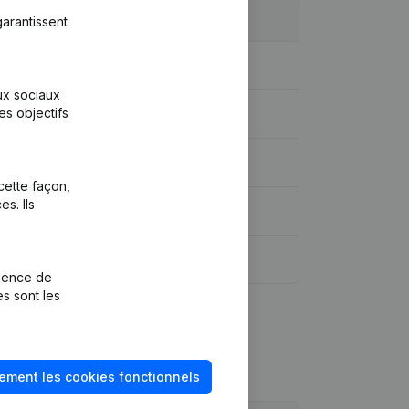
arantissent
aux sociaux
es objectifs
cette façon,
s. Ils
rience de
es sont les
ement les cookies fonctionnels