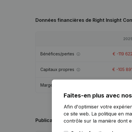
Données financières
de Right Insight Con
202
Bénéfices/pertes
€
-119 62
Capitaux propres
€
-105 89
Marge brute
€
343 27
Faites-en plus avec nos
Afin d'optimiser votre expérie
ce site web.
La politique en ma
Publications
de Right Insight Consulting
contrôle sur la manière dont ell