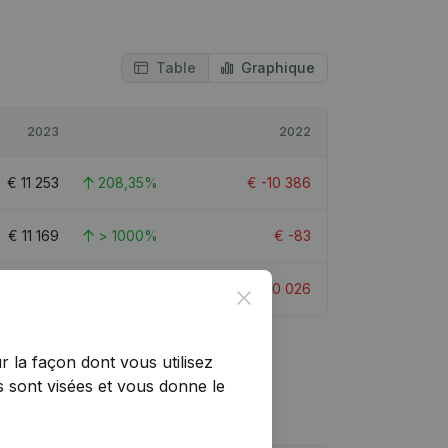
Table
Graphique
2023
2022
€
11 253
208,35%
€
-10 386
€
11 169
> 1000%
€
-83
€
281 054
> 1000%
€
-10 026
Close
r la façon dont vous utilisez
 sont visées et vous donne le