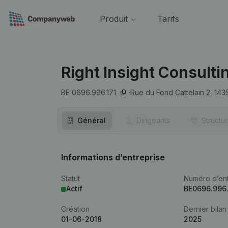
Produit
Tarifs
Right Insight Consulti
BE 0696.996.171
Rue du Fond Cattelain 2,
143
Général
Dirigeants
Structu
Informations d’entreprise
Statut
Numéro d’ent
Actif
BE0696.996.
Création
Dernier bilan
01-06-2018
2025