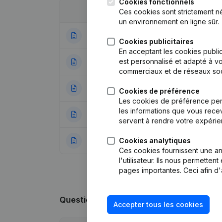
Cookies fonctionnels
Date
Publication
Ces cookies sont strictement n
un environnement en ligne sûr.
05-08-2026
Demissions, Nomi
Cookies publicitaires
En acceptant les cookies public
est personnalisé et adapté à vo
31-05-2024
Déplacement Siè
commerciaux et de réseaux soc
17-05-2024
Demissions, Nomi
Cookies de préférence
Les cookies de préférence per
les informations que vous recev
07-04-2023
Capital, Actions 
servent à rendre votre expérie
Cookies analytiques
03-01-2023
Siège Social - Ca
Ces cookies fournissent une ana
l'utilisateur. Ils nous permette
pages importantes. Ceci afin d'
Questions fréquemment posées
Accepter tous les cookies