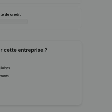
ite de crédit
r cette entreprise ?
ulaires
rtants