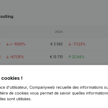
sulting
5
2024
2
< -1000%
€
2 562
-77,23%
1
-871,15%
€
13 731
22,94%
2
-26,04%
€
464 152
65,15%
 cookies !
nce d'utilisateur, Companyweb recueille des informations su
tière de cookies
vous permet de savoir quelles informations
es sont utilisées.