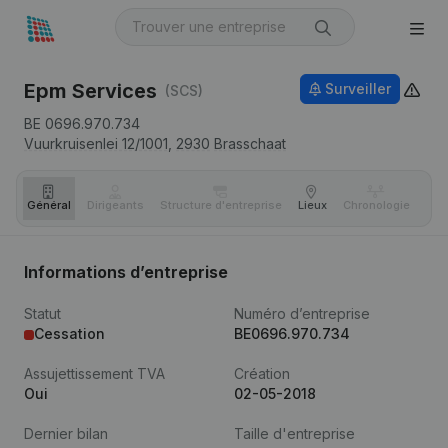
Epm Services
Surveiller
(SCS)
BE 0696.970.734
Vuurkruisenlei 12/1001,
2930
Brasschaat
Général
Dirigeants
Structure d'entreprise
Lieux
Chronologie
Com
Informations d’entreprise
Statut
Numéro d’entreprise
Cessation
BE0696.970.734
Assujettissement TVA
Création
Oui
02-05-2018
Dernier bilan
Taille d'entreprise