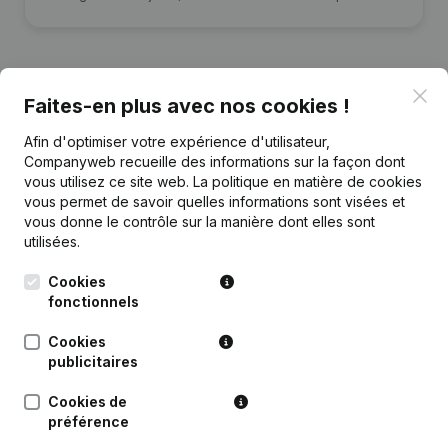
Clo
Faites-en plus avec nos cookies !
Publications
de Epm Services
Afin d'optimiser votre expérience d'utilisateur,
Companyweb recueille des informations sur la façon dont
vous utilisez ce site web.
Date
Publication
La politique en matière de cookies
vous permet de savoir quelles informations sont visées et
vous donne le contrôle sur la manière dont elles sont
12-06-2024
Siège Social
(NL)
utilisées.
Rubrique Constitution (Nouvelle
Cookies
12-06-2018
Personne Morale, Ouverture
fonctionnels
Succursale, etc...)
(NL)
Cookies
publicitaires
Cookies de
préférence
Questions fréquemment posées