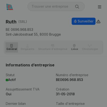
Ruth
Surveiller
(SRL)
BE 0696.968.853
Sint-Jakobsstraat 55,
8000
Brugge
Général
Dirigeants
Structure d'entreprise
Lieux
Chronologie
Com
Informations d’entreprise
Statut
Numéro d’entreprise
Actif
BE0696.968.853
Assujettissement TVA
Création
Oui
31-05-2018
Dernier bilan
Taille d'entreprise