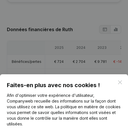
Données financières
de Ruth
2025
2024
2023
202
Bénéfices/pertes
€
724
€
2 704
€
9 781
€
-14 65
Capitaux propres
€
35 308
€
34 584
€
31 880
€
22 89
Clo
Faites-en plus avec nos cookies !
Marge brute
€
30 983
€
27 854
€
41 020
€
21 82
Afin d'optimiser votre expérience d'utilisateur,
Companyweb recueille des informations sur la façon dont
Personnel
0,6
0,
vous utilisez ce site web.
La politique en matière de cookies
vous permet de savoir quelles informations sont visées et
vous donne le contrôle sur la manière dont elles sont
utilisées.