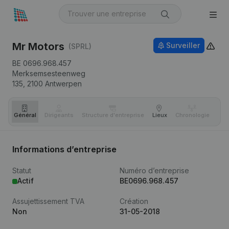
Mr Motors
Surveiller
(SPRL)
BE 0696.968.457
Merksemsesteenweg
135,
2100
Antwerpen
Général
Dirigeants
Structure d'entreprise
Lieux
Chronologie
Com
Informations d’entreprise
Statut
Numéro d’entreprise
Actif
BE0696.968.457
Assujettissement TVA
Création
Non
31-05-2018