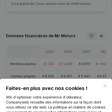
Essai gratuit de 7 jours, aucune carte de crédit requise.
Données financières
de Mr Motors
2023
2022
2021
2020
Bénéfices/pertes
€
-724
€
-2 390
€
5 970
€
-3 623
Capitaux propres
€
8 333
€
9 057
€
11 447
€
5 477
Clo
Faites-en plus avec nos cookies !
Marge brute
€
-899
€
-2 255
€
8 629
€
-2 360
Afin d'optimiser votre expérience d'utilisateur,
Companyweb recueille des informations sur la façon dont
vous utilisez ce site web.
La politique en matière de cookies