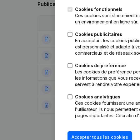
Publications
de 1070 BET
Cookies fonctionnels
Ces cookies sont strictement n
un environnement en ligne sûr.
Date
Publication
Cookies publicitaires
25-06-2024
Modification For
En acceptant les cookies public
est personnalisé et adapté à vo
commerciaux et de réseaux soc
15-06-2023
Siège Social
Cookies de préférence
Les cookies de préférence per
31-01-2022
Demissions, Nomi
les informations que vous recev
servent à rendre votre expérie
31-12-2021
Capital, Actions 
Cookies analytiques
Ces cookies fournissent une ana
24-09-2018
Demissions, Nomi
l'utilisateur. Ils nous permette
pages importantes. Ceci afin d'
Accepter tous les cookies