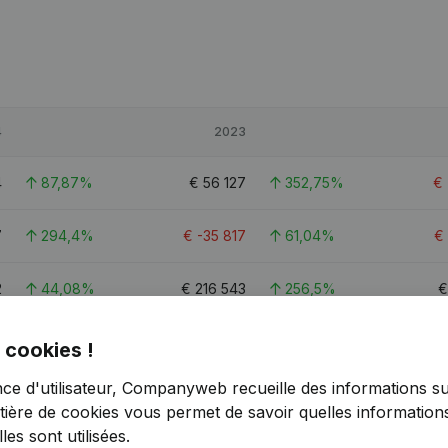
4
2023
4
87,87%
€
56 127
352,75%
€
7
294,4%
€
-35 817
61,04%
€
2
44,08%
€
216 543
256,5%
7
 cookies !
nce d'utilisateur, Companyweb recueille des informations su
tière de cookies
vous permet de savoir quelles informations
es sont utilisées.