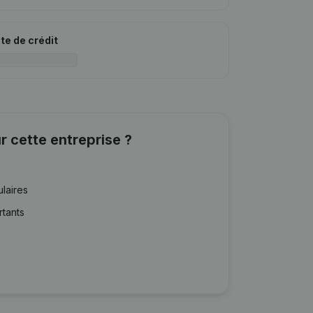
ite de crédit
r cette entreprise ?
ulaires
rtants