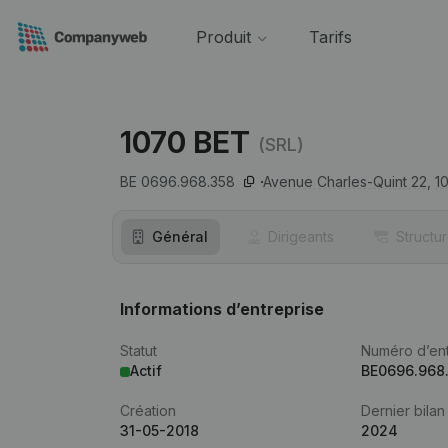
Produit
Tarifs
1070 BET
(SRL)
BE 0696.968.358
Avenue Charles-Quint 22,
1
Général
Dirigeants
Structu
Informations d’entreprise
Statut
Numéro d’ent
Actif
BE0696.968
Création
Dernier bilan
31-05-2018
2024