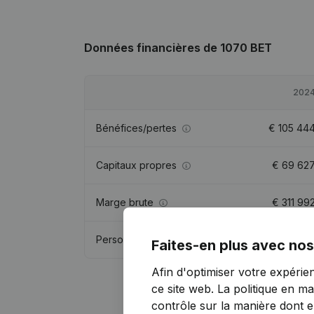
Données financières
de 1070 BET
202
Bénéfices/pertes
€
105 44
Capitaux propres
€
69 62
Marge brute
€
311 99
Personnel
4,
Faites-en plus avec nos
Afin d'optimiser votre expérie
ce site web.
La politique en ma
contrôle sur la manière dont ell