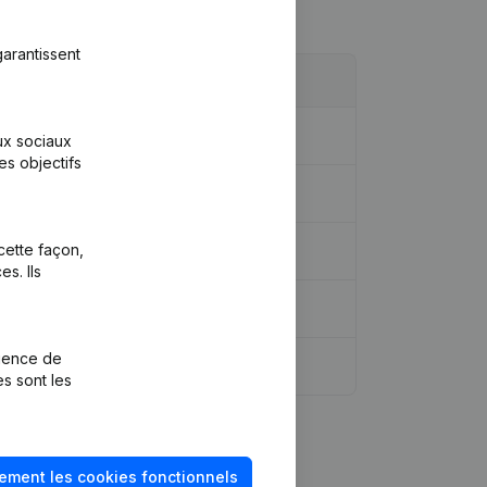
arantissent
aux sociaux
es objectifs
cette façon,
s. Ils
rience de
es sont les
ement les cookies fonctionnels