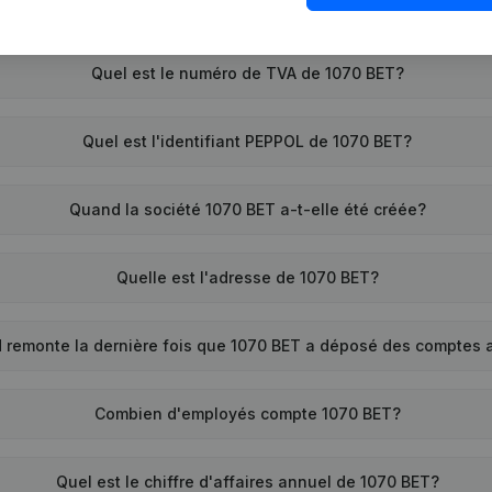
Quel est le numéro de TVA de 1070 BET?
Quel est l'identifiant PEPPOL de 1070 BET?
Quand la société 1070 BET a-t-elle été créée?
Quelle est l'adresse de 1070 BET?
 remonte la dernière fois que 1070 BET a déposé des comptes 
Combien d'employés compte 1070 BET?
Quel est le chiffre d'affaires annuel de 1070 BET?