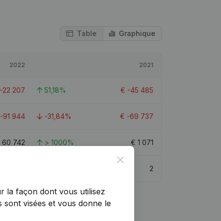
Table
Graphique
2022
2021
-22 207
51,18%
€
-45 485
-91 944
-31,84%
€
-69 737
€
60 742
> 1000%
€
1 071
Close
2
r la façon dont vous utilisez
 sont visées et vous donne le