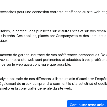
écessaires pour une connexion correcte et efficace au site web et g
me Juridique - Demissions, Nominations
itaires, le contenu des publicités sur d'autres sites et sur vos rése
s intérêts. Ces cookies, placés par Companyweb et des tiers, ont d
iaux.
mettent de garder une trace de vos préférences personnelles. De 
nations
ez sur notre site web sont pertinentes et adaptées à vos préférence
nce sur le web aussi conviviale que possible.
- Demissions, Nominations
lyse optimale de nos différents utilisateurs afin d'améliorer l'expé
nations
nt également de mieux comprendre comment le site est utilisé et quell
améliorer la convivialité générale du site web.
Continuez avec uniqu