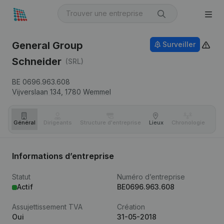
General Group
Surveiller
Schneider
(SRL)
BE 0696.963.608
Vijverslaan 134,
1780
Wemmel
Général
Dirigeants
Structure d'entreprise
Lieux
Chronologie
Com
Informations d’entreprise
Statut
Numéro d’entreprise
Actif
BE0696.963.608
Assujettissement TVA
Création
Oui
31-05-2018