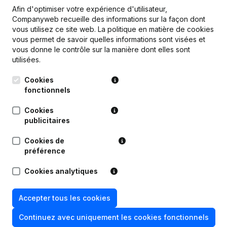
Afin d'optimiser votre expérience d'utilisateur,
Companyweb recueille des informations sur la façon dont
vous utilisez ce site web.
La politique en matière de cookies
vous permet de savoir quelles informations sont visées et
Publications
de General Group Schneider
vous donne le contrôle sur la manière dont elles sont
utilisées.
Date
Publication
Cookies
fonctionnels
Statuts (Traduction, Coordination,
24-01-2025
Autres Modifications, …)
(NL)
Cookies
publicitaires
Siège Social - Capital, Actions -
09-01-2025
Cookies de
Demissions, Nominations
préférence
30-07-2019
Divers
Cookies analytiques
Rubrique Constitution (Nouvelle
Accepter tous les cookies
04-06-2018
Personne Morale, Ouverture
Succursale, etc...)
Continuez avec uniquement les cookies fonctionnels