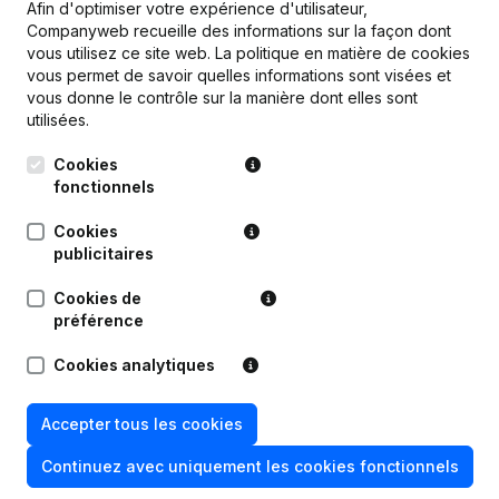
Afin d'optimiser votre expérience d'utilisateur,
Companyweb recueille des informations sur la façon dont
vous utilisez ce site web.
La politique en matière de cookies
Publications
de Aesop Belgium
vous permet de savoir quelles informations sont visées et
vous donne le contrôle sur la manière dont elles sont
utilisées.
Date
Publication
Cookies
Rubrique Restructuration (Fusion,
fonctionnels
31-07-2026
Scission, Transfert Patrimoine, etc...)
(NL)
Cookies
publicitaires
Rubrique Restructuration (Fusion,
27-05-2026
Scission, Transfert Patrimoine, etc...)
Cookies de
(NL)
préférence
01-04-2026
Demissions - Nominations
(NL)
Cookies analytiques
31-01-2025
Demissions - Nominations
(NL)
Accepter tous les cookies
Continuez avec uniquement les cookies fonctionnels
Statuts (Traduction, Coordination,
Autres Modifications, …) -
09-01-2025