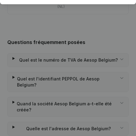
Modification Forme Juridique - But
(NL)
Questions fréquemment posées
Quel est le numéro de TVA de Aesop Belgium?
Quel est l'identifiant PEPPOL de Aesop
Belgium?
Quand la société Aesop Belgium a-t-elle été
créée?
Quelle est l'adresse de Aesop Belgium?