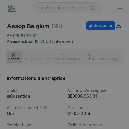
Aesop Belgium
Surveiller
(SRL)
BE 0696.963.311
Kammenstraat 19,
2000
Antwerpen
Général
Dirigeants
Structure d'entreprise
Lieux
Chronologie
Com
Informations d’entreprise
Statut
Numéro d’entreprise
Cessation
BE0696.963.311
Assujettissement TVA
Création
Oui
31-05-2018
Dernier bilan
Taille d'entreprise