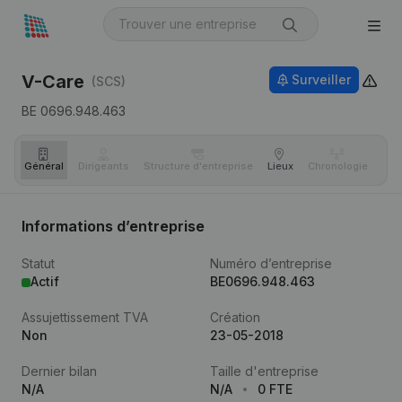
V-Care
Surveiller
(SCS)
BE 0696.948.463
Général
Dirigeants
Structure d'entreprise
Lieux
Chronologie
Com
Informations d’entreprise
Statut
Numéro d’entreprise
Actif
BE0696.948.463
Assujettissement TVA
Création
Non
23-05-2018
Dernier bilan
Taille d'entreprise
N/A
N/A
0 FTE