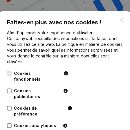
Clo
Faites-en plus avec nos cookies !
Afin d'optimiser votre expérience d'utilisateur,
Vous recherchez plus
Companyweb recueille des informations sur la façon dont
d’informations sur cette entreprise
vous utilisez ce site web.
La politique en matière de cookies
?
vous permet de savoir quelles informations sont visées et
vous donne le contrôle sur la manière dont elles sont
utilisées.
Consulter la santé en un coup d'oeil
Choisissez des informations rapides ou des détails
Cookies
granulaires
fonctionnels
Recevez des mises à jour sur les développements
Cookies
importants
publicitaires
Essayer gratuitement
Découvrir plus
Cookies de
préférence
Essai gratuit de 7 jours, aucune carte de crédit requise.
Cookies analytiques