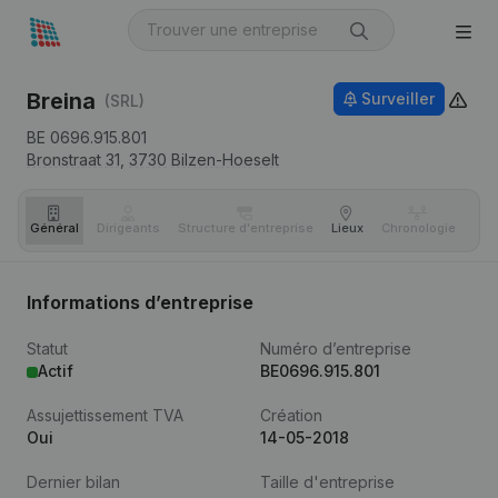
Breina
Surveiller
(SRL)
BE 0696.915.801
Bronstraat 31,
3730
Bilzen-Hoeselt
Général
Dirigeants
Structure d'entreprise
Lieux
Chronologie
Com
Informations d’entreprise
Statut
Numéro d’entreprise
Actif
BE0696.915.801
Assujettissement TVA
Création
Oui
14-05-2018
Dernier bilan
Taille d'entreprise