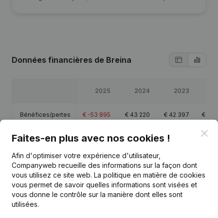
Données financières
de Breina
2025
2024
2023
2
Bénéfices/pertes
€
-53 895
€
43 220
€
42 397
€
29 
Clo
Faites-en plus avec nos cookies !
Capitaux propres
€
6 625
€
154 700
€
129 477
€
115
Afin d'optimiser votre expérience d'utilisateur,
Marge brute
€
-52 868
€
58 469
€
55 397
€
39 
Companyweb recueille des informations sur la façon dont
vous utilisez ce site web.
La politique en matière de cookies
vous permet de savoir quelles informations sont visées et
vous donne le contrôle sur la manière dont elles sont
utilisées.