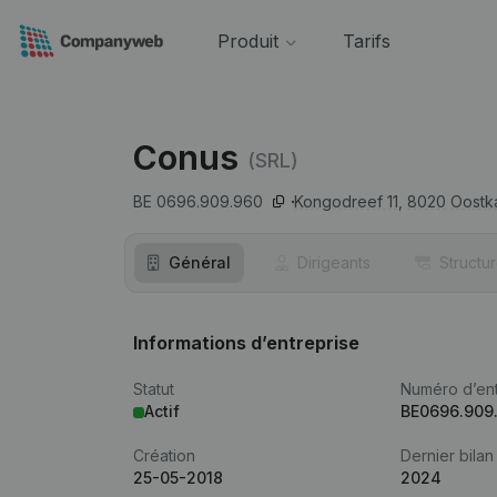
Produit
Tarifs
Conus
(SRL)
BE 0696.909.960
Kongodreef 11,
8020
Oostk
Général
Dirigeants
Structu
Informations d’entreprise
Statut
Numéro d’ent
Actif
BE0696.909
Création
Dernier bilan
25-05-2018
2024