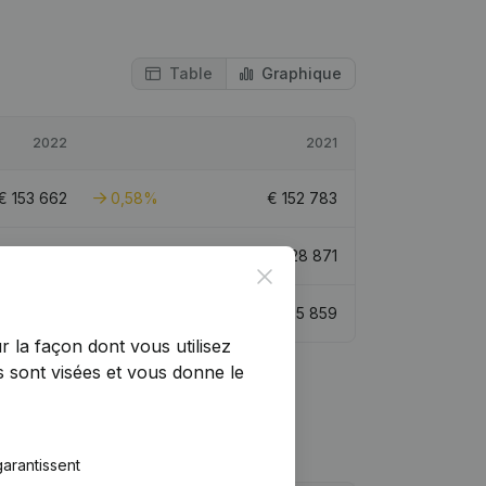
Table
Graphique
2022
2021
€
153 662
0,58%
€
152 783
€
682 533
29,05%
€
528 871
Close
€
215 180
-4,73%
€
225 859
r la façon dont vous utilisez
 sont visées et vous donne le
arantissent