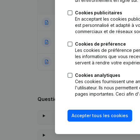
un environnement en ligne sûr.
Date
Publication
Cookies publicitaires
En acceptant les cookies public
28-07-2026
Modification(s) S
est personnalisé et adapté à vo
commerciaux et de réseaux soc
Statuts (Traducti
27-07-2023
Cookies de préférence
Nominations
(NL)
Les cookies de préférence per
les informations que vous recev
01-06-2018
Rubrique Constitu
servent à rendre votre expérie
Cookies analytiques
Ces cookies fournissent une ana
l'utilisateur. Ils nous permette
pages importantes. Ceci afin d'
Questions fréquemment posées
Accepter tous les cookies