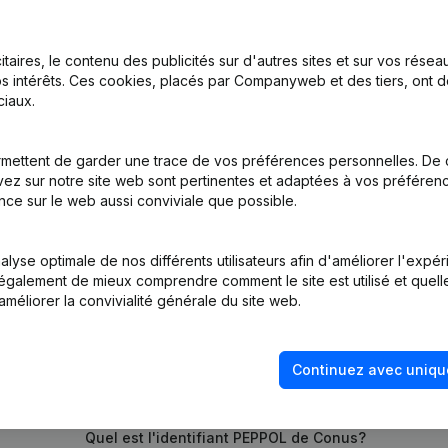
itaires, le contenu des publicités sur d'autres sites et sur vos rése
tatuts
(NL)
s intérêts. Ces cookies, placés par Companyweb et des tiers, ont d
iaux.
on, Coordination, Autres Modifications, …) - Modification Forme Jurid
mettent de garder une trace de vos préférences personnelles. De 
ez sur notre site web sont pertinentes et adaptées à vos préférence
tion (Nouvelle Personne Morale, Ouverture Succursale, etc...)
(NL)
nce sur le web aussi conviviale que possible.
lyse optimale de nos différents utilisateurs afin d'améliorer l'expé
nt également de mieux comprendre comment le site est utilisé et quell
améliorer la convivialité générale du site web.
Continuez avec uniqu
Quel est le numéro de TVA de Conus?
Quel est l'identifiant PEPPOL de Conus?