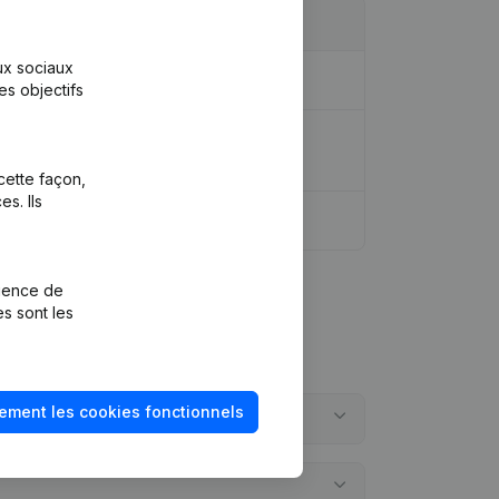
aux sociaux
es objectifs
ique - Siège Social - Demissions -
cette façon,
s. Ils
rience de
es sont les
ement les cookies fonctionnels