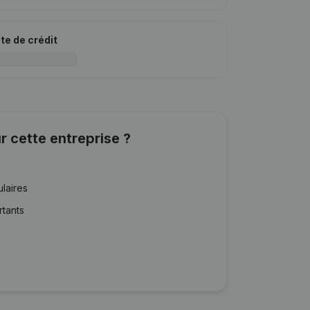
ite de crédit
r cette entreprise ?
ulaires
rtants