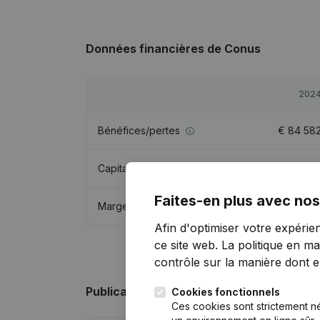
Données financières
de Conus
202
Bénéfices/pertes
€
84 58
Capitaux propres
€
864 44
Faites-en plus avec nos
Marge brute
€
123 34
Afin d'optimiser votre expérie
ce site web.
La politique en ma
contrôle sur la manière dont ell
Publications
de Conus
Cookies fonctionnels
Ces cookies sont strictement n