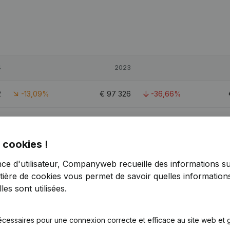
4
2023
2
-13,09%
€
97 326
-36,66%
1
10,85%
€
779 859
14,26%
 cookies !
5
-14,4%
€
144 101
-33,03%
nce d'utilisateur, Companyweb recueille des informations su
tière de cookies
vous permet de savoir quelles informations
es sont utilisées.
écessaires pour une connexion correcte et efficace au site web et g