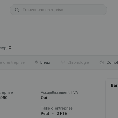
amp
re d'entreprise
Lieux
Chronologie
Compt
Bar
reprise
Assujettissement TVA
.960
Oui
Taille d'entreprise
Petit
0 FTE