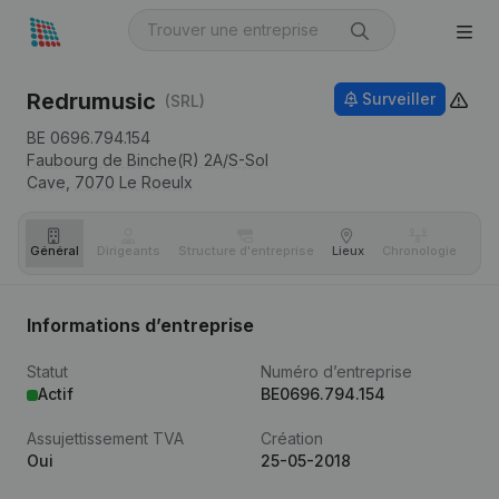
Redrumusic
Surveiller
(SRL)
BE 0696.794.154
Faubourg de Binche(R) 2A/S-Sol
Cave,
7070
Le Roeulx
Général
Dirigeants
Structure d'entreprise
Lieux
Chronologie
Com
Informations d’entreprise
Statut
Numéro d’entreprise
Actif
BE0696.794.154
Assujettissement TVA
Création
Oui
25-05-2018