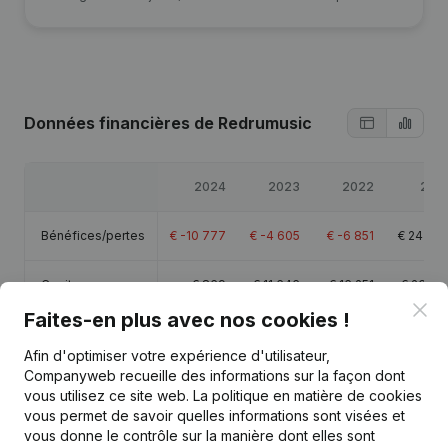
Données financières
de Redrumusic
2024
2023
2022
202
Bénéfices/pertes
€
-10 777
€
-4 605
€
-6 851
€
24 53
Capitaux propres
€
869
€
11 646
€
16 251
€
23 10
Clo
Faites-en plus avec nos cookies !
Marge brute
€
-4 961
€
-946
€
-2 604
€
28 06
Afin d'optimiser votre expérience d'utilisateur,
Companyweb recueille des informations sur la façon dont
vous utilisez ce site web.
La politique en matière de cookies
vous permet de savoir quelles informations sont visées et
vous donne le contrôle sur la manière dont elles sont