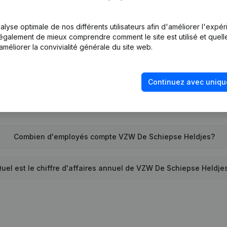
Quel est l'identifiant PEPPOL de VZW De Schiepse Heldjes?
lyse optimale de nos différents utilisateurs afin d'améliorer l'expé
nt également de mieux comprendre comment le site est utilisé et quell
Quand la société VZW De Schiepse Heldjes a-t-elle été créée?
améliorer la convivialité générale du site web.
Quelle est l'adresse de VZW De Schiepse Heldjes?
Continuez avec uniqu
 la dernière fois que VZW De Schiepse Heldjes a déposé des 
Combien d'employés compte VZW De Schiepse Heldjes?
uel est le chiffre d'affaires annuel de VZW De Schiepse Heldje