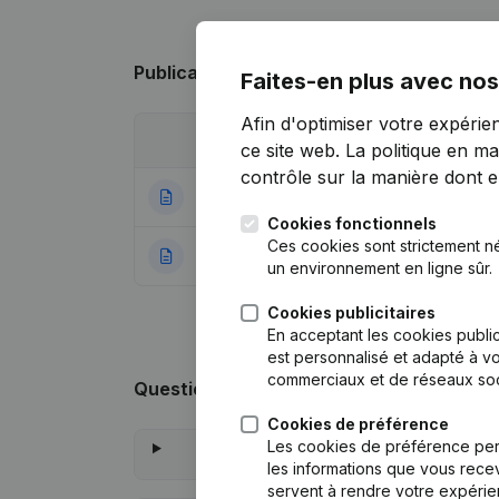
Publications
de VZW De Schiepse Heldje
Faites-en plus avec nos
Afin d'optimiser votre expérie
Date
Publication
ce site web.
La politique en ma
contrôle sur la manière dont ell
18-10-2022
Siège Social
(NL)
Cookies fonctionnels
Ces cookies sont strictement n
28-05-2018
Rubrique Constitu
un environnement en ligne sûr.
Cookies publicitaires
En acceptant les cookies public
est personnalisé et adapté à vo
commerciaux et de réseaux soc
Questions fréquemment posées
Cookies de préférence
Les cookies de préférence per
les informations que vous recev
servent à rendre votre expérie