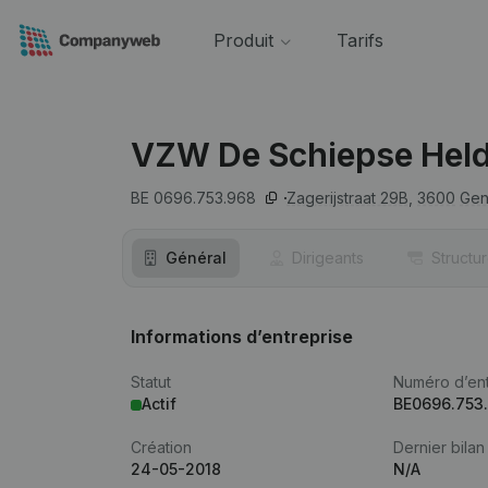
Produit
Tarifs
VZW De Schiepse Held
BE 0696.753.968
Zagerijstraat 29B,
3600
Ge
Général
Dirigeants
Structu
Informations d’entreprise
Statut
Numéro d’ent
Actif
BE0696.753
Création
Dernier bilan
24-05-2018
N/A