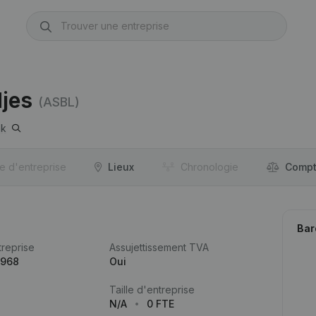
jes
(ASBL)
nk
re d'entreprise
Lieux
Chronologie
Compt
Bar
reprise
Assujettissement TVA
.968
Oui
Taille d'entreprise
N/A
0 FTE