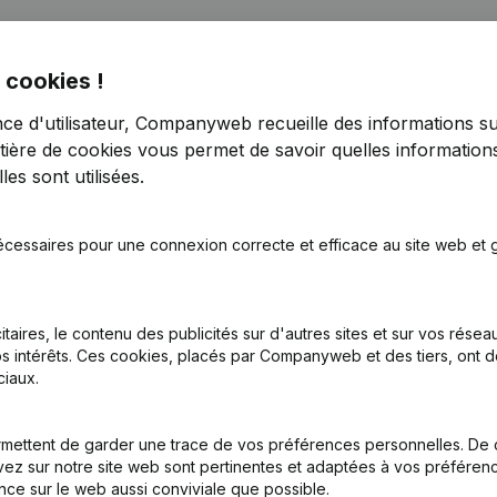
s
 cookies !
nce d'utilisateur, Companyweb recueille des informations su
tière de cookies
vous permet de savoir quelles informations
es sont utilisées.
écessaires pour une connexion correcte et efficace au site web et g
tion (Nouvelle Personne Morale, Ouverture Succursale, etc...)
(NL)
itaires, le contenu des publicités sur d'autres sites et sur vos rése
s intérêts. Ces cookies, placés par Companyweb et des tiers, ont d
iaux.
mettent de garder une trace de vos préférences personnelles. De 
Quel est le numéro de TVA de VZW De Schiepse Heldjes?
ez sur notre site web sont pertinentes et adaptées à vos préférence
nce sur le web aussi conviviale que possible.