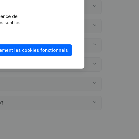
rience de
es sont les
ement les cookies fonctionnels
comptes annuels?
s?