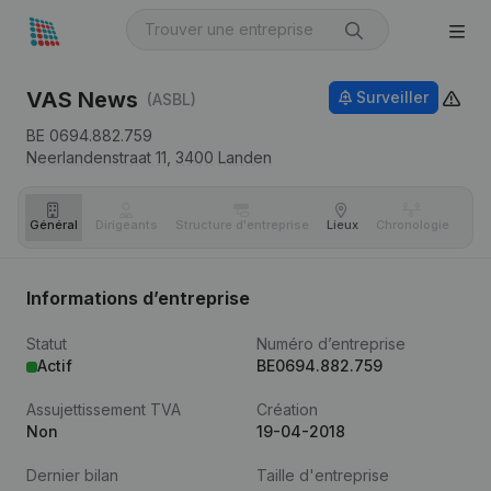
VAS News
Surveiller
(ASBL)
BE 0694.882.759
Neerlandenstraat 11,
3400
Landen
Général
Dirigeants
Structure d'entreprise
Lieux
Chronologie
Com
Informations d’entreprise
Statut
Numéro d’entreprise
Actif
BE0694.882.759
Assujettissement TVA
Création
Non
19-04-2018
Dernier bilan
Taille d'entreprise