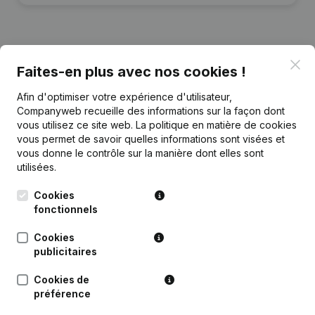
Clo
Publications
Faites-en plus avec nos cookies !
de VAS News
Afin d'optimiser votre expérience d'utilisateur,
Companyweb recueille des informations sur la façon dont
Date
Publication
vous utilisez ce site web.
La politique en matière de cookies
vous permet de savoir quelles informations sont visées et
Demissions - Nominations - Statuts
vous donne le contrôle sur la manière dont elles sont
14-05-2024
(Traduction, Coordination, Autres
utilisées.
Modifications, …)
(NL)
Cookies
Rubrique Constitution (Nouvelle
fonctionnels
02-05-2018
Personne Morale, Ouverture
Succursale, etc...)
(NL)
Cookies
publicitaires
Cookies de
préférence
Questions fréquemment posées