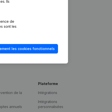
s. Ils
rience de
es sont les
ement les cookies fonctionnels
Plateforme
vention de la
Intégrations
Intégrations
mptes annuels
personnalisées