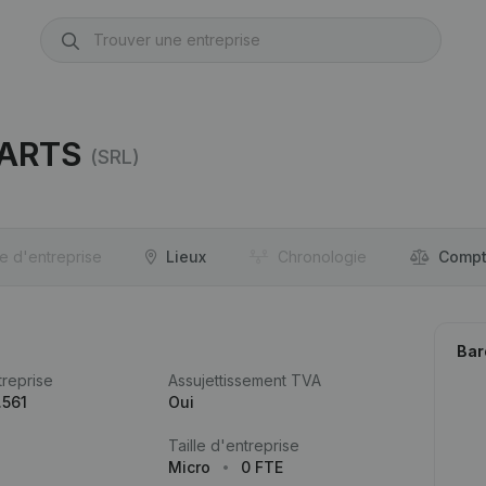
SARTS
(SRL)
re d'entreprise
Lieux
Chronologie
Compt
Bar
reprise
Assujettissement TVA
.561
Oui
Taille d'entreprise
Micro
0 FTE