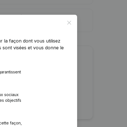
ite de crédit
Close
r la façon dont vous utilisez
 sont visées et vous donne le
r cette entreprise ?
arantissent
ulaires
rtants
aux sociaux
es objectifs
cette façon,