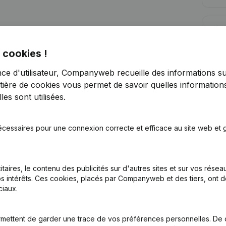
Lim
 cookies !
nce d'utilisateur, Companyweb recueille des informations su
tière de cookies
vous permet de savoir quelles informations
es sont utilisées.
Vous recherchez plus d’informations su
Consulter la santé en un coup d'oeil
écessaires pour une connexion correcte et efficace au site web et g
Choisissez des informations rapides ou des détails gran
Recevez des mises à jour sur les développements impo
itaires, le contenu des publicités sur d'autres sites et sur vos rése
Essayer gratuitement
Découvrir plus
s intérêts. Ces cookies, placés par Companyweb et des tiers, ont d
iaux.
Essai gratuit de 7 jours, aucune carte de crédit requise.
mettent de garder une trace de vos préférences personnelles. De 