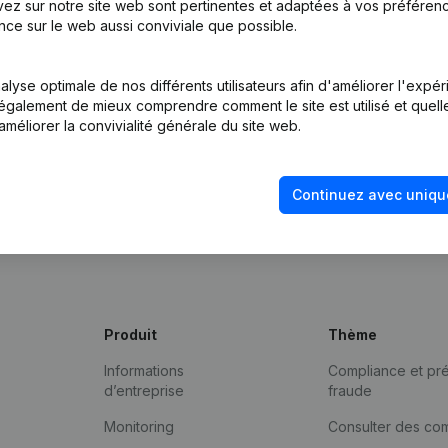
ez sur notre site web sont pertinentes et adaptées à vos préférence
nce sur le web aussi conviviale que possible.
lyse optimale de nos différents utilisateurs afin d'améliorer l'expé
nt également de mieux comprendre comment le site est utilisé et quell
améliorer la convivialité générale du site web.
Continuez avec uniqu
Produit
Thème
Informations
Compliance et pré
d’entreprise
fraude
Monitoring
Consulter des co