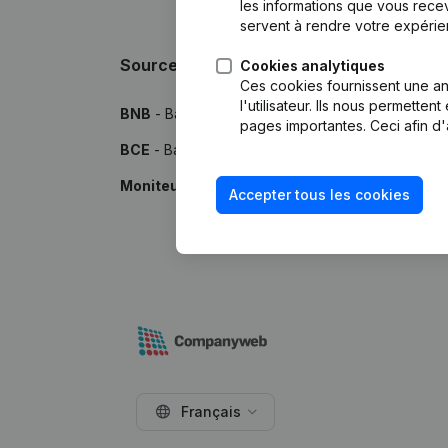
les informations que vous recev
servent à rendre votre expérie
Sources
Cookies analytiques
Ces cookies fournissent une ana
l'utilisateur. Ils nous permette
BNB
- Banque Nationale de Belgique
pages importantes. Ceci afin d'
BCE
- Banque-Carrefour des Entreprises
Moniteur
- Publications par le Moniteur Belge
Accepter tous les cookies
Français