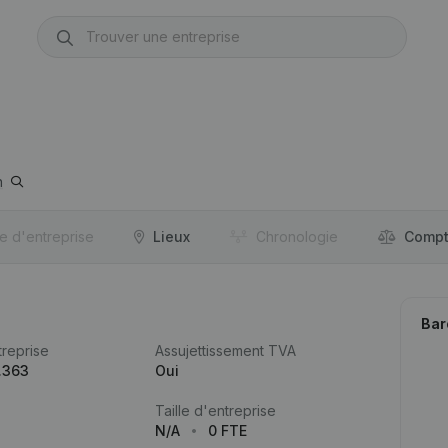
n
re d'entreprise
Lieux
Chronologie
Compt
Bar
reprise
Assujettissement TVA
.363
Oui
Taille d'entreprise
N/A
0 FTE