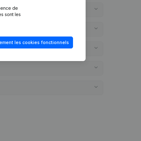
rience de
es sont les
ement les cookies fonctionnels
s annuels?