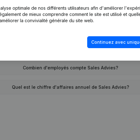
lyse optimale de nos différents utilisateurs afin d'améliorer l'expé
Quand la société Sales Advies a-t-elle été créée?
nt également de mieux comprendre comment le site est utilisé et quell
améliorer la convivialité générale du site web.
Quelle est l'adresse de Sales Advies?
Continuez avec uniqu
emonte la dernière fois que Sales Advies a déposé des compte
Combien d'employés compte Sales Advies?
Quel est le chiffre d'affaires annuel de Sales Advies?