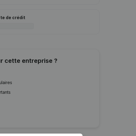
ite de crédit
r cette entreprise ?
ulaires
rtants