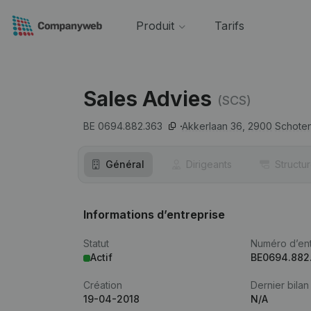
Produit
Tarifs
Sales Advies
(SCS)
BE 0694.882.363
Akkerlaan 36,
2900
Schote
Général
Dirigeants
Structu
Informations d’entreprise
Statut
Numéro d’ent
Actif
BE0694.882
Création
Dernier bilan
19-04-2018
N/A