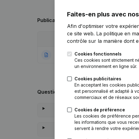
Faites-en plus avec nos
Publications
de Sales Advies
Afin d'optimiser votre expérie
ce site web.
La politique en ma
Date
Publication
contrôle sur la manière dont ell
Cookies fonctionnels
23-04-2018
Rubrique Constitu
Ces cookies sont strictement n
un environnement en ligne sûr.
Cookies publicitaires
En acceptant les cookies public
est personnalisé et adapté à vo
Questions fréquemment posées
commerciaux et de réseaux soc
Cookies de préférence
Les cookies de préférence per
les informations que vous recev
servent à rendre votre expérie