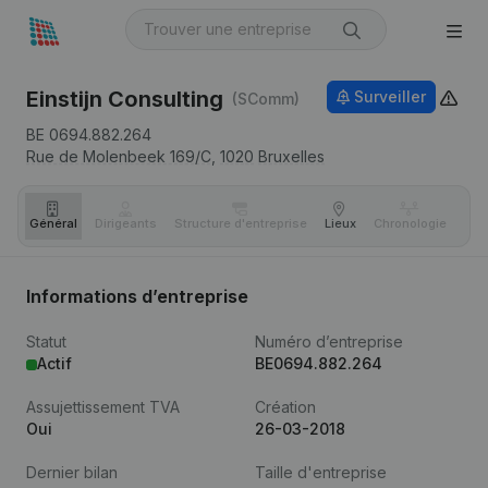
Einstijn Consulting
Surveiller
(SComm)
BE 0694.882.264
Rue de Molenbeek 169/C,
1020
Bruxelles
Général
Dirigeants
Structure d'entreprise
Lieux
Chronologie
Com
Informations d’entreprise
Statut
Numéro d’entreprise
Actif
BE0694.882.264
Assujettissement TVA
Création
Oui
26-03-2018
Dernier bilan
Taille d'entreprise