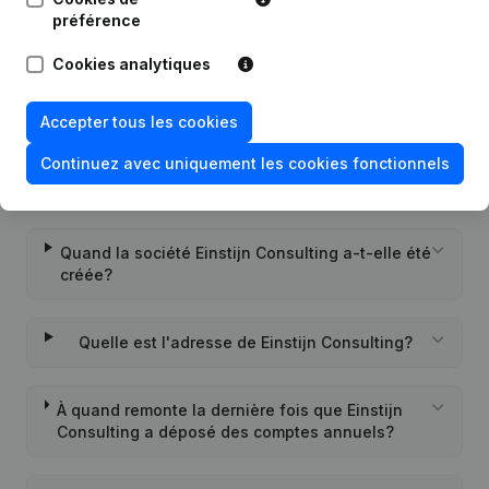
Questions fréquemment posées
préférence
Cookies analytiques
Quel est le numéro de TVA de Einstijn
Consulting?
Accepter tous les cookies
Continuez avec uniquement les cookies fonctionnels
Quel est l'identifiant PEPPOL de Einstijn
Consulting?
Quand la société Einstijn Consulting a-t-elle été
créée?
Quelle est l'adresse de Einstijn Consulting?
À quand remonte la dernière fois que Einstijn
Consulting a déposé des comptes annuels?