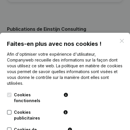
Publications
de Einstijn Consulting
Clo
Faites-en plus avec nos cookies !
Date
Publication
Afin d'optimiser votre expérience d'utilisateur,
Companyweb recueille des informations sur la façon dont
04-11-2024
Année comptable - Divers
(NL)
vous utilisez ce site web.
La politique en matière de cookies
vous permet de savoir quelles informations sont visées et
03-04-2024
Modification(s) Statuts
(NL)
vous donne le contrôle sur la manière dont elles sont
utilisées.
Rubrique Constitution (Nouvelle
02-05-2018
Personne Morale, Ouverture
Cookies
Succursale, etc...)
(NL)
fonctionnels
Cookies
publicitaires
Cookies de