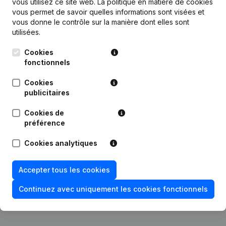
vous utilisez ce site web.
La politique en matière de cookies
vous permet de savoir quelles informations sont visées et
vous donne le contrôle sur la manière dont elles sont
Publications
de Marc Kobylinski
utilisées.
Cookies
fonctionnels
Date
Publication
Cookies
Statuts (Traduction, Coordination,
publicitaires
22-01-2026
Autres Modifications, …) -
Denomination - But
Cookies de
préférence
Statuts (Traduction, Coordination,
Autres Modifications, …) -
20-10-2022
Cookies analytiques
Modification Forme Juridique -
Demissions, Nominations
Accepter tous les cookies
Rubrique Constitution (Nouvelle
11-04-2018
Personne Morale, Ouverture
Continuez avec uniquement les cookies fonctionnels
Succursale, etc...)