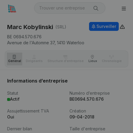
Marc Kobylinski
Surveiller
(SRL)
BE 0694.570.676
Avenue de l'Automne 37,
1410
Waterloo
Général
Dirigeants
Structure d'entreprise
Lieux
Chronologie
Com
Informations d’entreprise
Statut
Numéro d’entreprise
Actif
BE0694.570.676
Assujettissement TVA
Création
Oui
09-04-2018
Dernier bilan
Taille d'entreprise