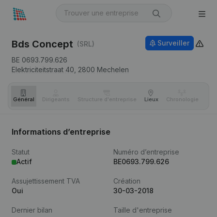
Bds Concept
Surveiller
(SRL)
BE 0693.799.626
Elektriciteitstraat 40,
2800
Mechelen
Général
Dirigeants
Structure d'entreprise
Lieux
Chronologie
Com
Informations d’entreprise
Statut
Numéro d’entreprise
Actif
BE0693.799.626
Assujettissement TVA
Création
Oui
30-03-2018
Dernier bilan
Taille d'entreprise