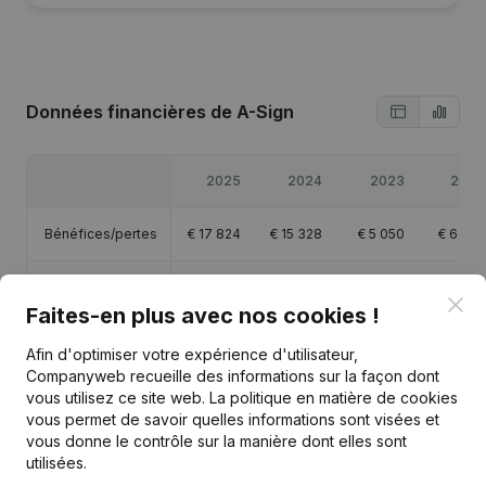
Données financières
de A-Sign
2025
2024
2023
2022
Bénéfices/pertes
€
17 824
€
15 328
€
5 050
€
6 852
Capitaux propres
€
69 982
€
52 158
€
36 829
€
31 779
Clo
Faites-en plus avec nos cookies !
Marge brute
€
35 634
€
23 082
€
9 076
€
10 773
Afin d'optimiser votre expérience d'utilisateur,
Companyweb recueille des informations sur la façon dont
vous utilisez ce site web.
La politique en matière de cookies
vous permet de savoir quelles informations sont visées et
vous donne le contrôle sur la manière dont elles sont
utilisées.
Publications
de A-Sign