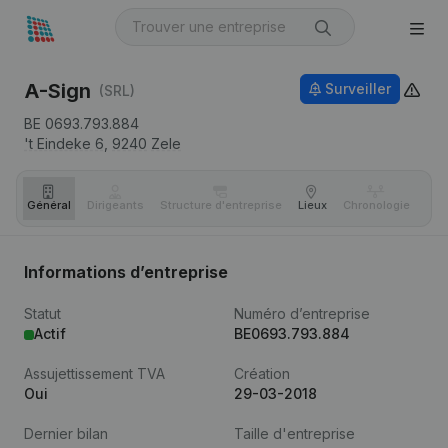
A-Sign
Surveiller
(SRL)
BE 0693.793.884
't Eindeke 6,
9240
Zele
Général
Dirigeants
Structure d'entreprise
Lieux
Chronologie
Com
Informations d’entreprise
Statut
Numéro d’entreprise
Actif
BE0693.793.884
Assujettissement TVA
Création
Oui
29-03-2018
Dernier bilan
Taille d'entreprise