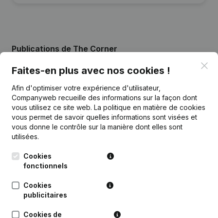
Publications
de The Corner
Clo
Faites-en plus avec nos cookies !
Date
Publication
Afin d'optimiser votre expérience d'utilisateur,
Companyweb recueille des informations sur la façon dont
27-12-2023
Modification(s) Statuts
(NL)
vous utilisez ce site web.
La politique en matière de cookies
vous permet de savoir quelles informations sont visées et
01-04-2019
Demissions - Nominations
(NL)
vous donne le contrôle sur la manière dont elles sont
utilisées.
17-12-2018
Demissions - Nominations
(NL)
Cookies
fonctionnels
Rubrique Constitution (Nouvelle
04-04-2018
Personne Morale, Ouverture
Cookies
Succursale, etc...)
(NL)
publicitaires
Cookies de