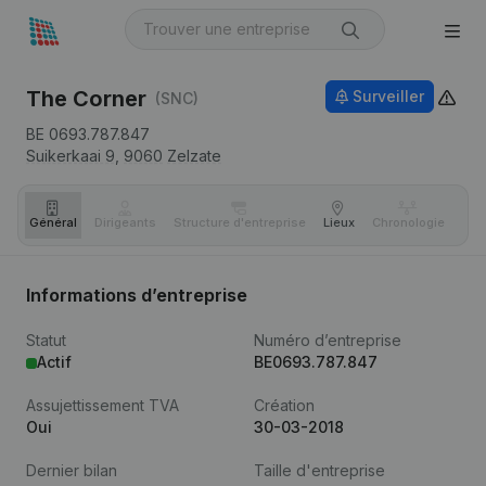
The Corner
Surveiller
(SNC)
BE 0693.787.847
Suikerkaai 9,
9060
Zelzate
Général
Dirigeants
Structure d'entreprise
Lieux
Chronologie
Com
Informations d’entreprise
Statut
Numéro d’entreprise
Actif
BE0693.787.847
Assujettissement TVA
Création
Oui
30-03-2018
Dernier bilan
Taille d'entreprise