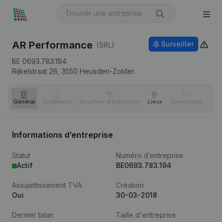
AR Performance
Surveiller
(SRL)
BE 0693.783.194
Rijkelstraat 26,
3550
Heusden-Zolder
Général
Dirigeants
Structure d'entreprise
Lieux
Chronologie
Com
Informations d’entreprise
Statut
Numéro d’entreprise
Actif
BE0693.783.194
Assujettissement TVA
Création
Oui
30-03-2018
Dernier bilan
Taille d'entreprise