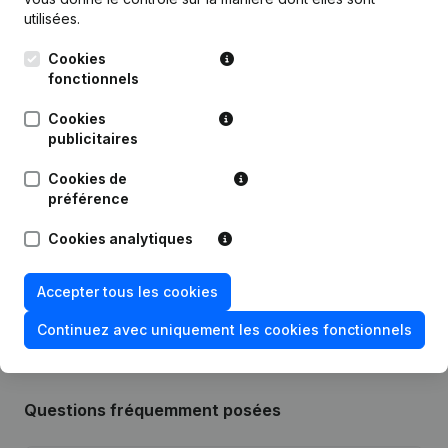
utilisées.
Cookies
Publications
de AR Performance
fonctionnels
Cookies
Date
Publication
publicitaires
Cookies de
Modification Forme Juridique -
08-12-2023
Divers - Demissions - Nominations
préférence
(NL)
Cookies analytiques
Rubrique Constitution (Nouvelle
04-04-2018
Personne Morale, Ouverture
Accepter tous les cookies
Succursale, etc...)
(NL)
Continuez avec uniquement les cookies fonctionnels
Questions fréquemment posées