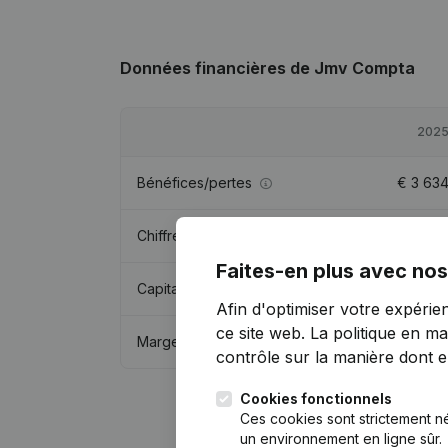
Données financières
de Jmv Compta
202
Bénéfices/pertes
€
3 63
Chiffre d'affaires
€
35 49
Faites-en plus avec nos
Capitaux propres
€
44 44
Afin d'optimiser votre expérie
ce site web.
La politique en ma
Marge brute
€
6 73
contrôle sur la manière dont ell
Cookies fonctionnels
Ces cookies sont strictement n
un environnement en ligne sûr.