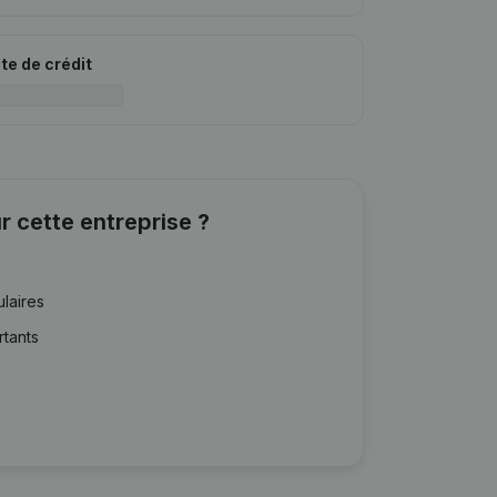
ite de crédit
r cette entreprise ?
ulaires
rtants