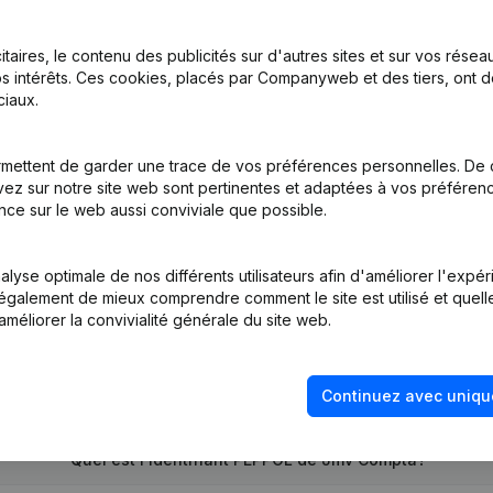
itaires, le contenu des publicités sur d'autres sites et sur vos rése
s intérêts. Ces cookies, placés par Companyweb et des tiers, ont d
iaux.
n, Coordination, Autres Modifications,...)
mettent de garder une trace de vos préférences personnelles. De 
ez sur notre site web sont pertinentes et adaptées à vos préférence
tion (Nouvelle Personne Morale, Ouverture Succursale, etc...)
nce sur le web aussi conviviale que possible.
lyse optimale de nos différents utilisateurs afin d'améliorer l'expé
nt également de mieux comprendre comment le site est utilisé et quell
améliorer la convivialité générale du site web.
Quel est le numéro de TVA de Jmv Compta?
Continuez avec uniqu
Quel est l'identifiant PEPPOL de Jmv Compta?