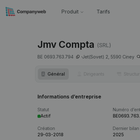
Produit
Tarifs
Jmv Compta
(SRL)
BE 0693.763.794
Jet(Sovet) 2,
5590
Ciney
Général
Dirigeants
Structu
Informations d’entreprise
Statut
Numéro d’ent
Actif
BE0693.763
Création
Dernier bilan
29-03-2018
2025