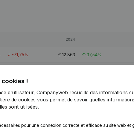
5
2024
4
-71,75%
€
12 863
37,54%
1
-22,58%
€
45 843
-44,35%
 cookies !
9
8,9%
€
40 815
46,02%
nce d'utilisateur, Companyweb recueille des informations su
tière de cookies
vous permet de savoir quelles informations
5
-64,28%
€
18 857
-37,46%
es sont utilisées.
écessaires pour une connexion correcte et efficace au site web et g