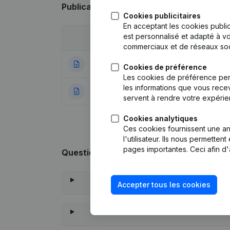
Publications
de Jmv Compta
Cookies publicitaires
En acceptant les cookies public
est personnalisé et adapté à vo
Date
Publication
commerciaux et de réseaux soc
24-01-2024
Statuts (Traductio
Cookies de préférence
Les cookies de préférence per
les informations que vous recev
03-04-2018
Rubrique Constitu
servent à rendre votre expérie
Cookies analytiques
Ces cookies fournissent une ana
l'utilisateur. Ils nous permette
pages importantes. Ceci afin d'
Questions fréquemment posées
Accepter tous les cookies