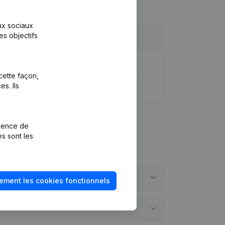
aux sociaux
es objectifs
cette façon,
s. Ils
rience de
es sont les
ement les cookies fonctionnels