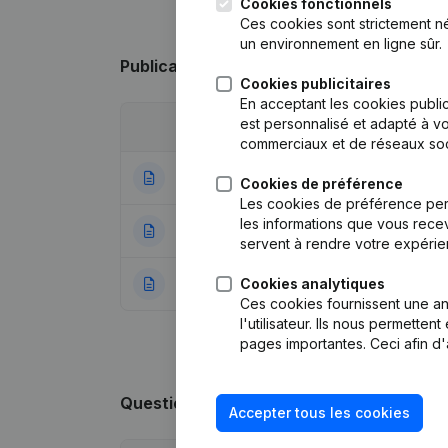
Cookies fonctionnels
Ces cookies sont strictement n
un environnement en ligne sûr.
Publications
de Plusview
Cookies publicitaires
En acceptant les cookies public
est personnalisé et adapté à vo
Date
Publication
commerciaux et de réseaux soc
18-01-2024
Statuts (Traductio
Cookies de préférence
Les cookies de préférence per
les informations que vous recev
30-07-2018
Divers
servent à rendre votre expérie
Cookies analytiques
03-04-2018
Rubrique Constitu
Ces cookies fournissent une ana
l'utilisateur. Ils nous permette
pages importantes. Ceci afin d'
Questions fréquemment posées
Accepter tous les cookies