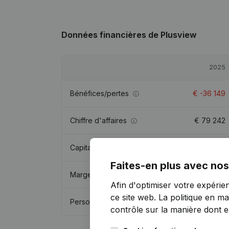
Données financières
de Plusview
2025
Bénéfices/pertes
€
-36 149
Chiffre d'affaires
€
79 242
Capitaux propres
€
143 094
Faites-en plus avec nos
Marge brute
€
-13 933
Afin d'optimiser votre expérie
ce site web.
La politique en ma
Personnel
contrôle sur la manière dont ell