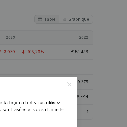
Table
Graphique
2023
2022
€
-3 079
-105,76%
€
53 436
-
-
€
196 196
-1,55%
€
199 275
Close
€
35 875
-66,93%
€
108 494
r la façon dont vous utilisez
 sont visées et vous donne le
1
1