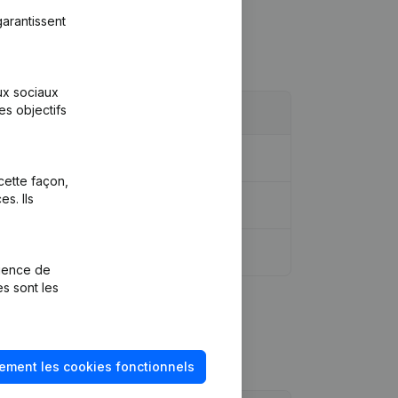
arantissent
aux sociaux
es objectifs
cette façon,
s. Ils
rience de
es sont les
ement les cookies fonctionnels