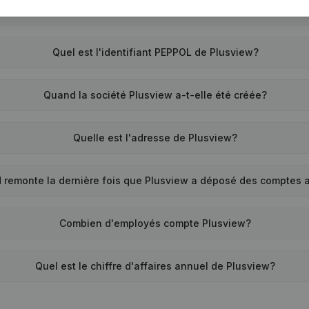
Quel est le numéro de TVA de Plusview?
Quel est l'identifiant PEPPOL de Plusview?
Quand la société Plusview a-t-elle été créée?
Quelle est l'adresse de Plusview?
 remonte la dernière fois que Plusview a déposé des comptes 
Combien d'employés compte Plusview?
Quel est le chiffre d'affaires annuel de Plusview?