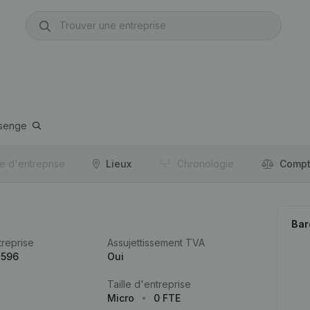
senge
re d'entreprise
Lieux
Chronologie
Compt
Bar
reprise
Assujettissement TVA
.596
Oui
Taille d'entreprise
Micro
0 FTE