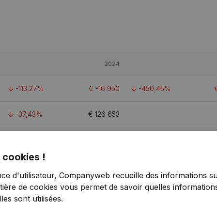
2024
-113,27%
€
-16 950
-450,45%
-37,43%
€
126 653
-20,17%
€
179 243
-8,64%
 cookies !
-184,97%
€
16 397
-54,29%
nce d'utilisateur, Companyweb recueille des informations su
tière de cookies
vous permet de savoir quelles informations
es sont utilisées.