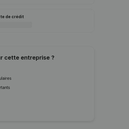
ite de crédit
r cette entreprise ?
ulaires
rtants