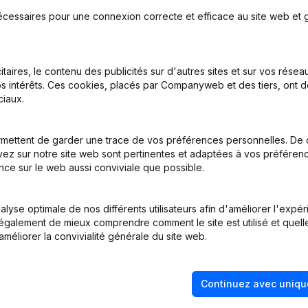
écessaires pour une connexion correcte et efficace au site web et g
itaires, le contenu des publicités sur d'autres sites et sur vos rése
s intérêts. Ces cookies, placés par Companyweb et des tiers, ont d
iaux.
n, Coordination, Autres Modifications,...)
mettent de garder une trace de vos préférences personnelles. De 
ez sur notre site web sont pertinentes et adaptées à vos préférence
nce sur le web aussi conviviale que possible.
tion (Nouvelle Personne Morale, Ouverture Succursale, etc...)
lyse optimale de nos différents utilisateurs afin d'améliorer l'expé
nt également de mieux comprendre comment le site est utilisé et quell
améliorer la convivialité générale du site web.
Continuez avec uniqu