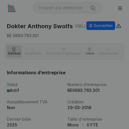
Dokter Anthony Swolfs
Surveiller
(SRL)
BE 0693.763.301
Général
Dirigeants
Structure d'entreprise
Lieux
Chronologie
Com
Informations d’entreprise
Statut
Numéro d’entreprise
Actif
BE0693.763.301
Assujettissement TVA
Création
Non
29-03-2018
Dernier bilan
Taille d'entreprise
2025
Micro
0 FTE