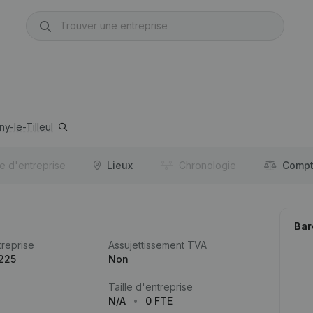
y-le-Tilleul
re d'entreprise
Lieux
Chronologie
Compt
Bar
reprise
Assujettissement TVA
225
Non
Taille d'entreprise
N/A
0 FTE