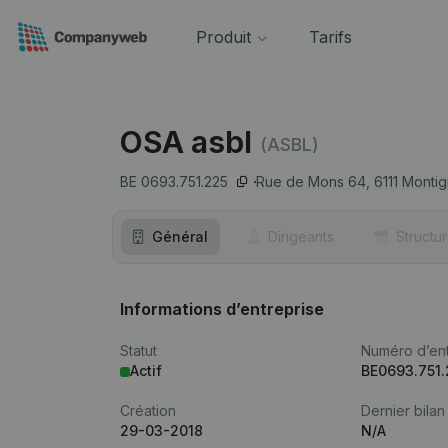
Produit
Tarifs
OSA asbl
(ASBL)
BE 0693.751.225
Rue de Mons 64,
6111
Montign
Général
Dirigeants
Structu
Informations d’entreprise
Statut
Numéro d’ent
Actif
BE0693.751.
Création
Dernier bilan
29-03-2018
N/A