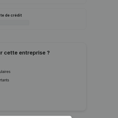
ite de crédit
r cette entreprise ?
ulaires
rtants