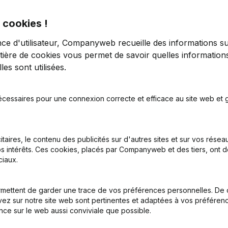
 cookies !
nce d'utilisateur, Companyweb recueille des informations su
tière de cookies
vous permet de savoir quelles informations
es sont utilisées.
tion (Nouvelle Personne Morale, Ouverture Succursale, etc...)
écessaires pour une connexion correcte et efficace au site web et g
itaires, le contenu des publicités sur d'autres sites et sur vos rése
s intérêts. Ces cookies, placés par Companyweb et des tiers, ont d
iaux.
Quel est le numéro d'entreprise de oli's activities asbl?
mettent de garder une trace de vos préférences personnelles. De 
ez sur notre site web sont pertinentes et adaptées à vos préférence
nce sur le web aussi conviviale que possible.
Quel est l'identifiant PEPPOL de oli's activities asbl?