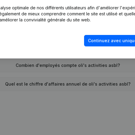
lyse optimale de nos différents utilisateurs afin d'améliorer l'expé
Quand la société oli's activities asbl a-t-elle été créée?
nt également de mieux comprendre comment le site est utilisé et quell
améliorer la convivialité générale du site web.
Quelle est l'adresse de oli's activities asbl?
Continuez avec uniqu
nte la dernière fois que oli's activities asbl a déposé des com
Combien d'employés compte oli's activities asbl?
Quel est le chiffre d'affaires annuel de oli's activities asbl?