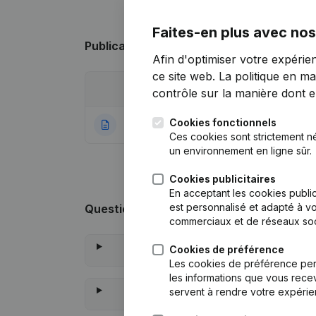
Faites-en plus avec nos
Publications
de OSA asbl
Afin d'optimiser votre expérie
ce site web.
La politique en ma
Date
Publication
contrôle sur la manière dont ell
Cookies fonctionnels
03-04-2018
Rubrique Constitu
Ces cookies sont strictement n
un environnement en ligne sûr.
Cookies publicitaires
En acceptant les cookies public
est personnalisé et adapté à vo
Questions fréquemment posées
commerciaux et de réseaux soc
Cookies de préférence
Les cookies de préférence per
les informations que vous recev
servent à rendre votre expérie