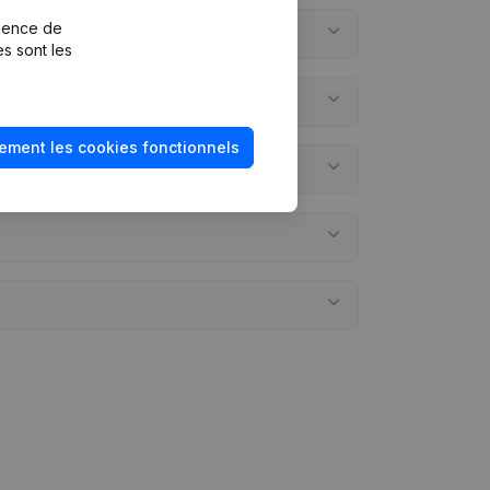
rience de
es sont les
ement les cookies fonctionnels
ptes annuels?