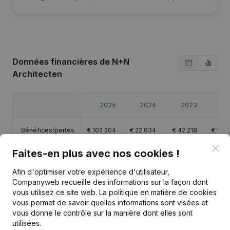
Données financières
de N+N
Architecten
2025
2024
2023
20
Bénéfices/pertes
€
102 204
€
22 634
€
42 218
€
15 3
Clo
Faites-en plus avec nos cookies !
Capitaux propres
€
152 523
€
128 319
€
105 685
€
72 0
Afin d'optimiser votre expérience d'utilisateur,
Marge brute
€
89 811
€
37 211
€
64 212
€
47 6
Companyweb recueille des informations sur la façon dont
vous utilisez ce site web.
La politique en matière de cookies
vous permet de savoir quelles informations sont visées et
vous donne le contrôle sur la manière dont elles sont
utilisées.