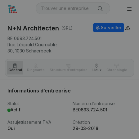
N+N Architecten
Surveiller
(SRL)
BE 0693.724.501
Rue Léopold Courouble
30,
1030
Schaerbeek
Général
Dirigeants
Structure d'entreprise
Lieux
Chronologie
Com
Informations d’entreprise
Statut
Numéro d’entreprise
Actif
BE0693.724.501
Assujettissement TVA
Création
Oui
29-03-2018