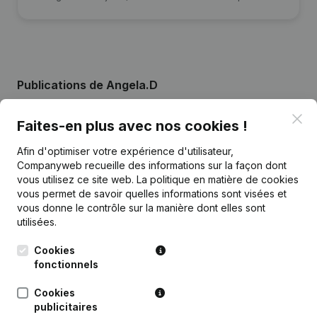
Publications
de Angela.D
Clo
Faites-en plus avec nos cookies !
Date
Publication
Afin d'optimiser votre expérience d'utilisateur,
09-07-2026
Demissions, Nominations
Companyweb recueille des informations sur la façon dont
vous utilisez ce site web.
La politique en matière de cookies
vous permet de savoir quelles informations sont visées et
04-07-2025
Demissions, Nominations
vous donne le contrôle sur la manière dont elles sont
utilisées.
12-08-2024
Demissions, Nominations
Cookies
fonctionnels
Siège Social - Demissions,
05-12-2023
Nominations
Cookies
publicitaires
Demissions, Nominations - Statuts