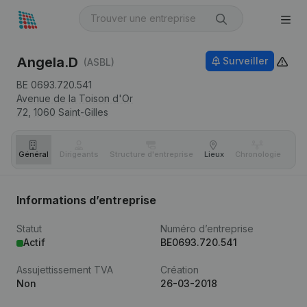
Angela.D
Surveiller
(ASBL)
BE 0693.720.541
Avenue de la Toison d'Or
72,
1060
Saint-Gilles
Général
Dirigeants
Structure d'entreprise
Lieux
Chronologie
Com
Informations d’entreprise
Statut
Numéro d’entreprise
Actif
BE0693.720.541
Assujettissement TVA
Création
Non
26-03-2018