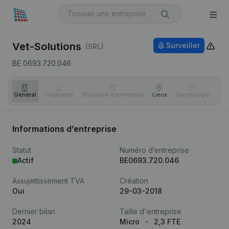
Vet-Solutions
Surveiller
(SRL)
BE 0693.720.046
Général
Dirigeants
Structure d'entreprise
Lieux
Chronologie
Com
Informations d’entreprise
Statut
Numéro d’entreprise
Actif
BE0693.720.046
Assujettissement TVA
Création
Oui
29-03-2018
Dernier bilan
Taille d'entreprise
2024
Micro
2,3 FTE