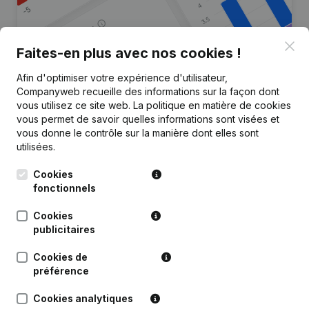
Clo
Faites-en plus avec nos cookies !
Afin d'optimiser votre expérience d'utilisateur,
Vous recherchez plus
Companyweb recueille des informations sur la façon dont
d’informations sur cette entreprise
vous utilisez ce site web.
La politique en matière de cookies
?
vous permet de savoir quelles informations sont visées et
vous donne le contrôle sur la manière dont elles sont
utilisées.
Consulter la santé en un coup d'oeil
Choisissez des informations rapides ou des détails
Cookies
granulaires
fonctionnels
Recevez des mises à jour sur les développements
Cookies
importants
publicitaires
Essayer gratuitement
Découvrir plus
Cookies de
préférence
Essai gratuit de 7 jours, aucune carte de crédit requise.
Cookies analytiques