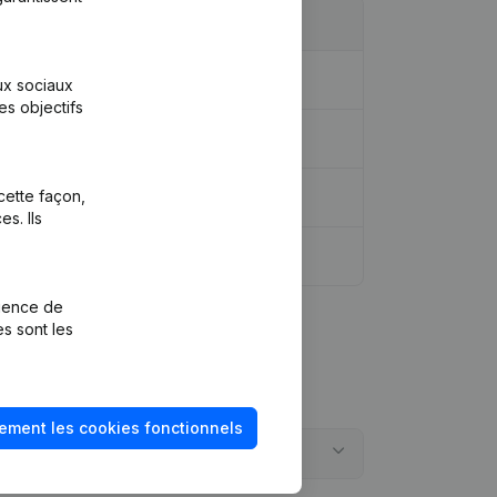
aux sociaux
es objectifs
cette façon,
s. Ils
rience de
es sont les
ement les cookies fonctionnels