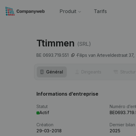
Produit
Tarifs
Ttimmen
(SRL)
BE 0693.719.551
Filips van Arteveldestraat 37,
Général
Dirigeants
Structu
Informations d’entreprise
Statut
Numéro d’ent
Actif
BE0693.719.
Création
Dernier bilan
29-03-2018
2025