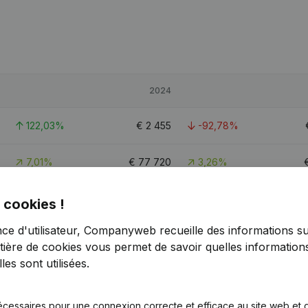
2024
122,03%
€
2 455
-92,78%
7,01%
€
77 720
3,26%
64,05%
€
7 804
-82,81%
 cookies !
nce d'utilisateur, Companyweb recueille des informations su
tière de cookies
vous permet de savoir quelles informations
es sont utilisées.
écessaires pour une connexion correcte et efficace au site web et g