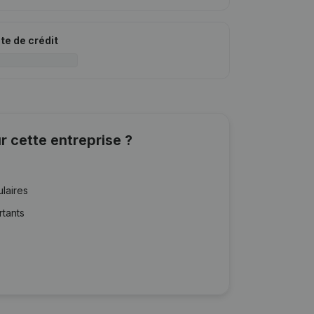
ite de crédit
r cette entreprise ?
ulaires
rtants