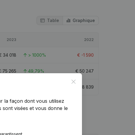
Table
Graphique
2023
2022
€
34 018
> 1000%
€
-1 590
€
75 265
49,79%
€
50 247
Close
€
45 387
57,38%
€
28 839
r la façon dont vous utilisez
 sont visées et vous donne le
arantissent