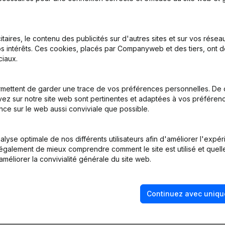
me Juridique - Demissions - Nominations
(NL)
itaires, le contenu des publicités sur d'autres sites et sur vos rése
s intérêts. Ces cookies, placés par Companyweb et des tiers, ont d
iaux.
mettent de garder une trace de vos préférences personnelles. De 
ez sur notre site web sont pertinentes et adaptées à vos préférence
nce sur le web aussi conviviale que possible.
tion (Nouvelle Personne Morale, Ouverture Succursale, etc...)
(NL)
lyse optimale de nos différents utilisateurs afin d'améliorer l'expé
nt également de mieux comprendre comment le site est utilisé et quell
améliorer la convivialité générale du site web.
Continuez avec uniqu
Quel est le numéro de TVA de Ttimmen?