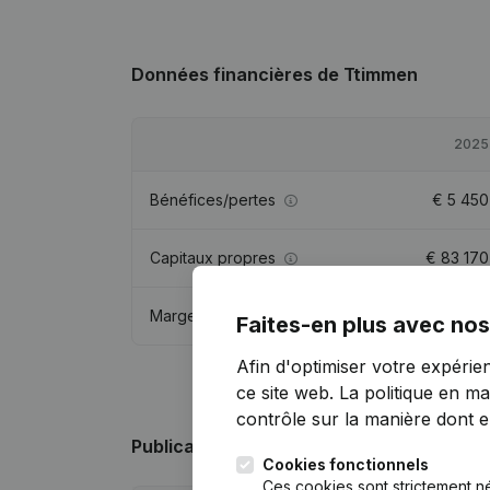
Données financières
de Ttimmen
2025
Bénéfices/pertes
€
5 450
Capitaux propres
€
83 170
Marge brute
€
12 802
Faites-en plus avec nos
Afin d'optimiser votre expérie
ce site web.
La politique en ma
contrôle sur la manière dont ell
Publications
de Ttimmen
Cookies fonctionnels
Ces cookies sont strictement n