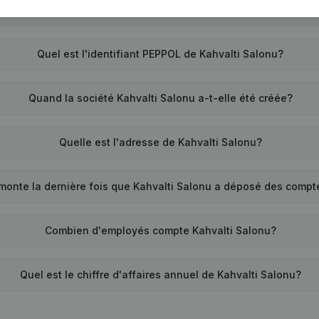
Quel est le numéro de TVA de Kahvalti Salonu?
Quel est l'identifiant PEPPOL de Kahvalti Salonu?
Quand la société Kahvalti Salonu a-t-elle été créée?
Quelle est l'adresse de Kahvalti Salonu?
monte la dernière fois que Kahvalti Salonu a déposé des comp
Combien d'employés compte Kahvalti Salonu?
Quel est le chiffre d'affaires annuel de Kahvalti Salonu?