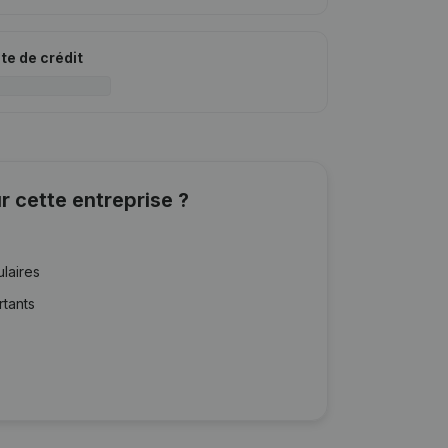
ite de crédit
r cette entreprise ?
ulaires
rtants