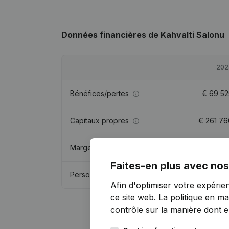
Données financières
de Kahvalti Salonu
202
Bénéfices/pertes
€
69 52
Capitaux propres
€
261 76
Marge brute
€
715 47
Faites-en plus avec nos
Personnel
16
Afin d'optimiser votre expérie
ce site web.
La politique en ma
contrôle sur la manière dont ell