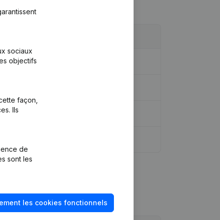
arantissent
aux sociaux
es objectifs
cette façon,
s. Ils
rience de
es sont les
ement les cookies fonctionnels