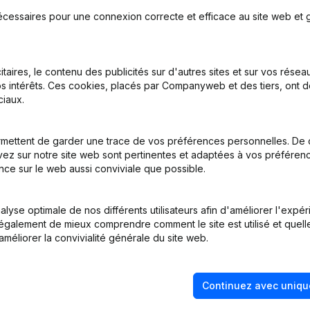
écessaires pour une connexion correcte et efficace au site web et g
itaires, le contenu des publicités sur d'autres sites et sur vos rése
s intérêts. Ces cookies, placés par Companyweb et des tiers, ont d
n, Coordination, Autres Modifications,...)
iaux.
nations
mettent de garder une trace de vos préférences personnelles. De 
ez sur notre site web sont pertinentes et adaptées à vos préférence
- Demissions, Nominations
nce sur le web aussi conviviale que possible.
tion (Nouvelle Personne Morale, Ouverture Succursale, etc...)
lyse optimale de nos différents utilisateurs afin d'améliorer l'expé
nt également de mieux comprendre comment le site est utilisé et quell
améliorer la convivialité générale du site web.
Continuez avec uniqu