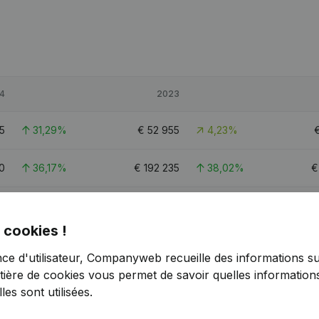
4
2023
5
31,29%
€
52 955
4,23%
0
36,17%
€
192 235
38,02%
3
6,1%
€
674 325
57,08%
€
 cookies !
,7
15,1
nce d'utilisateur, Companyweb recueille des informations su
tière de cookies
vous permet de savoir quelles informations
es sont utilisées.