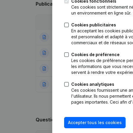
Cookies fonctionnels
Publications
de Kahvalti Salonu
Ces cookies sont strictement n
un environnement en ligne sûr.
Date
Publication
Cookies publicitaires
En acceptant les cookies public
est personnalisé et adapté à vo
26-02-2024
Statuts (Traductio
commerciaux et de réseaux soc
05-02-2020
Demissions, Nomi
Cookies de préférence
Les cookies de préférence per
les informations que vous recev
13-09-2018
Capital, Actions 
servent à rendre votre expérie
Cookies analytiques
03-04-2018
Rubrique Constitu
Ces cookies fournissent une ana
l'utilisateur. Ils nous permette
pages importantes. Ceci afin d'
Questions fréquemment posées
Accepter tous les cookies