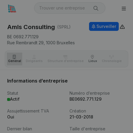
Amls Consulting
Surveiller
(SPRL)
BE 0692.771.129
Rue Rembrandt 29,
1000
Bruxelles
Général
Dirigeants
Structure d'entreprise
Lieux
Chronologie
Com
Informations d’entreprise
Statut
Numéro d’entreprise
Actif
BE0692.771.129
Assujettissement TVA
Création
Oui
21-03-2018
Dernier bilan
Taille d'entreprise