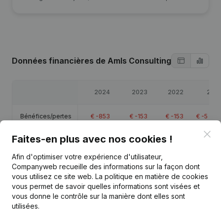
Données financières
de Amls Consulting
2024
2023
2022
2021
Bénéfices/pertes
€
-853
€
-153
€
-153
€
-5 838
Clo
Faites-en plus avec nos cookies !
Capitaux propres
€
63 909
€
64 762
€
64 915
€
65 069
Afin d'optimiser votre expérience d'utilisateur,
Marge brute
€
-700
-
-
€
-168
Companyweb recueille des informations sur la façon dont
vous utilisez ce site web.
La politique en matière de cookies
vous permet de savoir quelles informations sont visées et
vous donne le contrôle sur la manière dont elles sont
utilisées.