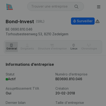
Bond-Invest
Surveiller
(SRL)
BE 0690.810.046
Torhoutsesteenweg 53,
8210
Zedelgem
Général
Dirigeants
Structure d'entreprise
Lieux
Chronologie
Com
Informations d’entreprise
Statut
Numéro d’entreprise
Actif
BE0690.810.046
Assujettissement TVA
Création
Oui
20-02-2018
Dernier bilan
Taille d'entreprise