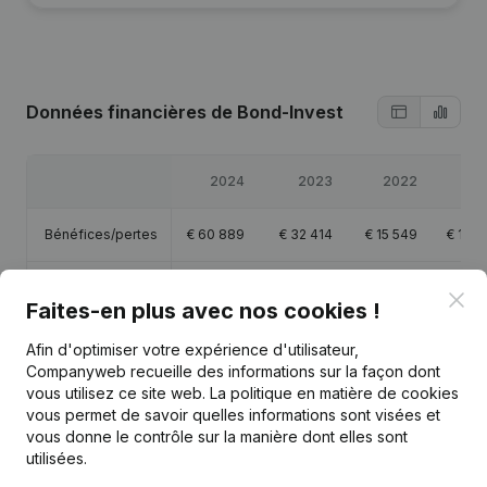
Données financières
de Bond-Invest
2024
2023
2022
20
Bénéfices/pertes
€
60 889
€
32 414
€
15 549
€
16 3
Capitaux propres
€
166 117
€
123 464
€
102 814
€
94 7
Clo
Faites-en plus avec nos cookies !
Marge brute
€
100 103
€
56 068
€
33 810
€
48 4
Afin d'optimiser votre expérience d'utilisateur,
Companyweb recueille des informations sur la façon dont
vous utilisez ce site web.
La politique en matière de cookies
vous permet de savoir quelles informations sont visées et
vous donne le contrôle sur la manière dont elles sont
utilisées.
Publications
de Bond-Invest