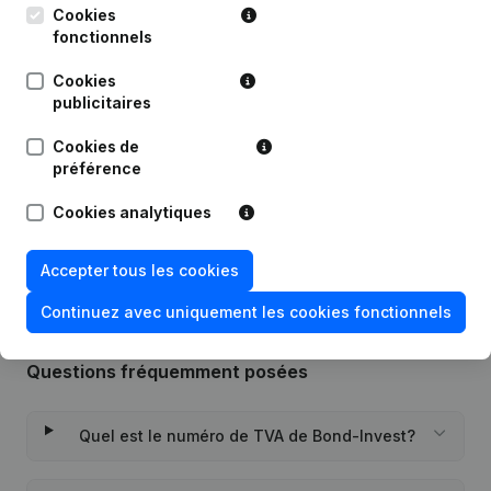
Cookies
fonctionnels
Date
Publication
Cookies
publicitaires
Statuts (Traduction, Coordination,
Autres Modifications, …) -
19-09-2022
Modification Forme Juridique - But -
Cookies de
Demissions - Nominations
(NL)
préférence
Rubrique Constitution (Nouvelle
Cookies analytiques
23-02-2018
Personne Morale, Ouverture
Succursale, etc...)
(NL)
Accepter tous les cookies
Continuez avec uniquement les cookies fonctionnels
Questions fréquemment posées
Quel est le numéro de TVA de Bond-Invest?