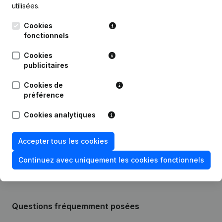
utilisées.
Publications
de Rcap Consult
Cookies
fonctionnels
Date
Publication
Cookies
publicitaires
12-09-2024
Siège Social
Cookies de
préférence
Modification Forme Juridique - Siège
04-04-2022
Social - Demissions, Nominations
Cookies analytiques
Rubrique Constitution (Nouvelle
21-02-2018
Personne Morale, Ouverture
Accepter tous les cookies
Succursale, etc...)
Continuez avec uniquement les cookies fonctionnels
Questions fréquemment posées