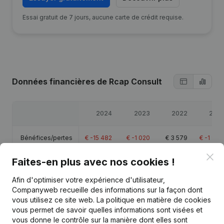
Essai gratuit de 7 jours, aucune carte de crédit requise.
Données financières
de Rcap Consult
2024
2023
2022
2021
Bénéfices/pertes
€
-15 482
€
-1 020
€
3 579
€
-1 906
Clo
Faites-en plus avec nos cookies !
Capitaux propres
€
9 207
€
24 689
€
25 709
€
9 730
Afin d'optimiser votre expérience d'utilisateur,
Marge brute
€
-8 927
€
12 892
€
8 295
€
552
Companyweb recueille des informations sur la façon dont
vous utilisez ce site web.
La politique en matière de cookies
vous permet de savoir quelles informations sont visées et
vous donne le contrôle sur la manière dont elles sont