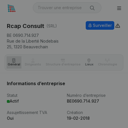
Rcap Consult
Surveiller
(SRL)
BE 0690.714.927
Rue de la Liberté Nodebais
25,
1320
Beauvechain
Général
Dirigeants
Structure d'entreprise
Lieux
Chronologie
Com
Informations d’entreprise
Statut
Numéro d’entreprise
Actif
BE0690.714.927
Assujettissement TVA
Création
Oui
19-02-2018