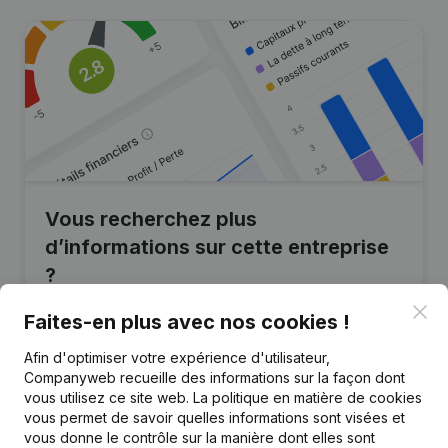
Vous recherchez plus
d’informations sur cette entreprise
?
Clo
Consulter la santé en un coup d'oeil
Faites-en plus avec nos cookies !
Choisissez des informations rapides ou des détails
Afin d'optimiser votre expérience d'utilisateur,
granulaires
Companyweb recueille des informations sur la façon dont
vous utilisez ce site web.
La politique en matière de cookies
Recevez des mises à jour sur les développements
vous permet de savoir quelles informations sont visées et
importants
vous donne le contrôle sur la manière dont elles sont