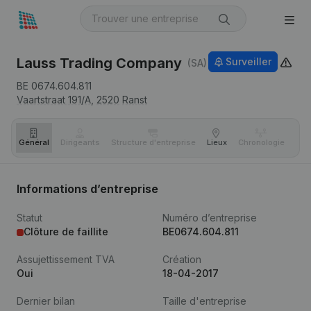
Lauss Trading Company
Surveiller
(SA)
BE 0674.604.811
Vaartstraat 191/A,
2520
Ranst
Général
Dirigeants
Structure d'entreprise
Lieux
Chronologie
Com
Informations d’entreprise
Statut
Numéro d’entreprise
Clôture de faillite
BE0674.604.811
Assujettissement TVA
Création
Oui
18-04-2017
Dernier bilan
Taille d'entreprise