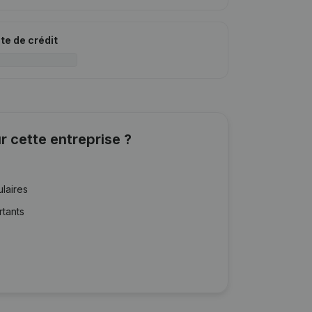
ite de crédit
r cette entreprise ?
ulaires
rtants