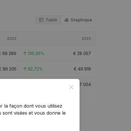
Table
Graphique
2023
2022
€
66 286
136,26%
€
28 057
€
96 205
92,72%
€
49 919
€
91 114
93,84%
€
47 004
Close
r la façon dont vous utilisez
 sont visées et vous donne le