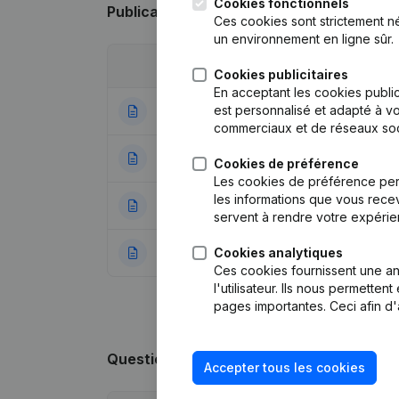
Cookies fonctionnels
Publications
de L.C.R.
Ces cookies sont strictement n
un environnement en ligne sûr.
Date
Publication
Cookies publicitaires
En acceptant les cookies public
est personnalisé et adapté à vo
29-04-2025
Siège Social
commerciaux et de réseaux soc
27-07-2022
Statuts (Traducti
Cookies de préférence
Les cookies de préférence per
les informations que vous recev
14-09-2017
Siège Social
servent à rendre votre expérie
Cookies analytiques
27-01-2017
Rubrique Constitu
Ces cookies fournissent une ana
l'utilisateur. Ils nous permette
pages importantes. Ceci afin d'
Questions fréquemment posées
Accepter tous les cookies