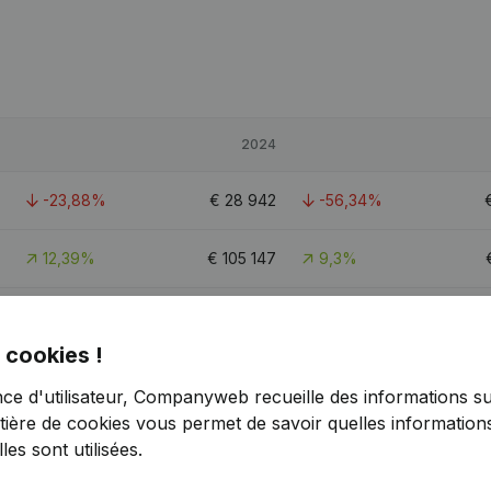
2024
-23,88%
€
28 942
-56,34%
12,39%
€
105 147
9,3%
19,38%
€
59 579
-34,61%
 cookies !
nce d'utilisateur, Companyweb recueille des informations su
tière de cookies
vous permet de savoir quelles informations
es sont utilisées.