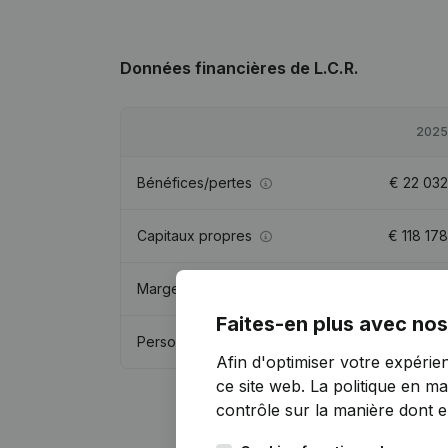
Données financières
de L.C.R.
2025
Bénéfices/pertes
€
22 032
Capitaux propres
€
118 178
Marge brute
€
71 126
Faites-en plus avec nos
Personnel
0,3
Afin d'optimiser votre expérie
ce site web.
La politique en ma
contrôle sur la manière dont ell