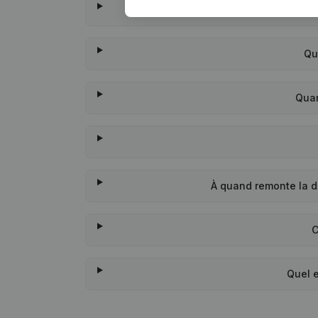
Q
Qu
Quan
À quand remonte la d
C
Quel e