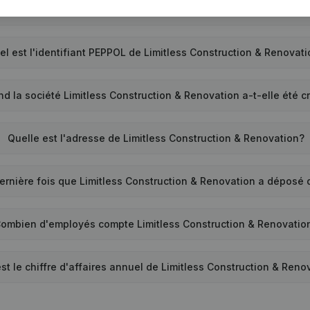
uel est le numéro de TVA de Limitless Construction & Renovati
el est l'identifiant PEPPOL de Limitless Construction & Renovat
d la société Limitless Construction & Renovation a-t-elle été c
Quelle est l'adresse de Limitless Construction & Renovation?
ernière fois que Limitless Construction & Renovation a déposé
ombien d'employés compte Limitless Construction & Renovatio
st le chiffre d'affaires annuel de Limitless Construction & Reno