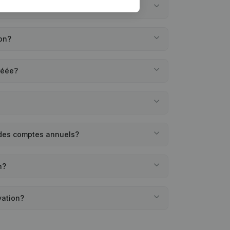
on?
ion?
réée?
 des comptes annuels?
n?
vation?