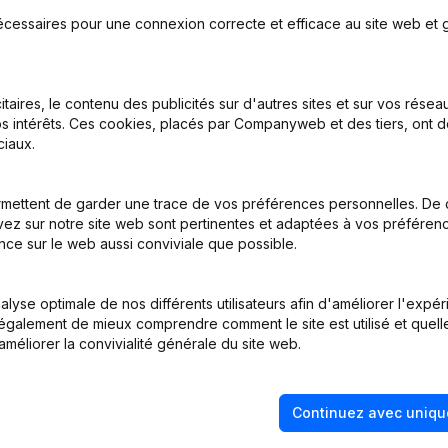
écessaires pour une connexion correcte et efficace au site web et g
itaires, le contenu des publicités sur d'autres sites et sur vos rése
s intérêts. Ces cookies, placés par Companyweb et des tiers, ont d
iaux.
on, Coordination, Autres Modifications, …) - Modification Forme Juri
mettent de garder une trace de vos préférences personnelles. De 
ez sur notre site web sont pertinentes et adaptées à vos préférence
nce sur le web aussi conviviale que possible.
tion (Nouvelle Personne Morale, Ouverture Succursale, etc...)
lyse optimale de nos différents utilisateurs afin d'améliorer l'expé
nt également de mieux comprendre comment le site est utilisé et quell
améliorer la convivialité générale du site web.
Continuez avec uniqu