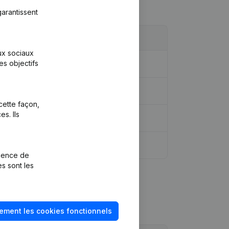
arantissent
aux sociaux
es objectifs
dique - Demissions, Nominations
cette façon,
s. Ils
rience de
es sont les
ement les cookies fonctionnels