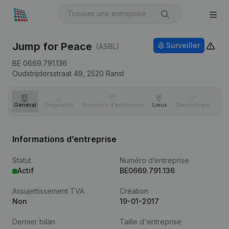
Jump for Peace
Surveiller
(ASBL)
BE 0669.791.136
Oudstrijdersstraat 49,
2520
Ranst
Général
Dirigeants
Structure d'entreprise
Lieux
Chronologie
Com
Informations d’entreprise
Statut
Numéro d’entreprise
Actif
BE0669.791.136
Assujettissement TVA
Création
Non
19-01-2017
Dernier bilan
Taille d'entreprise