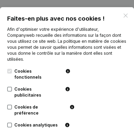
Publications
de Jump for Peace
Clo
Faites-en plus avec nos cookies !
Afin d'optimiser votre expérience d'utilisateur,
Date
Publication
Companyweb recueille des informations sur la façon dont
vous utilisez ce site web.
La politique en matière de cookies
Rubrique Constitution (Nouvelle
vous permet de savoir quelles informations sont visées et
24-01-2017
Personne Morale, Ouverture
vous donne le contrôle sur la manière dont elles sont
Succursale, etc...)
(NL)
utilisées.
Cookies
fonctionnels
Cookies
Questions fréquemment posées
publicitaires
Cookies de
Quel est le numéro d'entreprise de Jump for
préférence
Peace?
Cookies analytiques
Quel est l'identifiant PEPPOL de Jump for