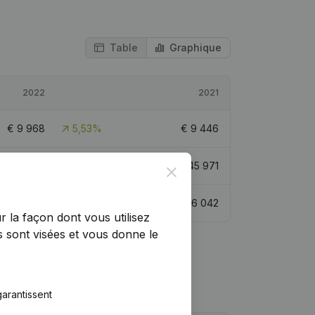
Table
Graphique
2022
2021
€
9 968
5,53%
€
9 446
€
55 939
21,68%
€
45 971
Close
€
16 950
5,66%
€
16 042
r la façon dont vous utilisez
 sont visées et vous donne le
arantissent