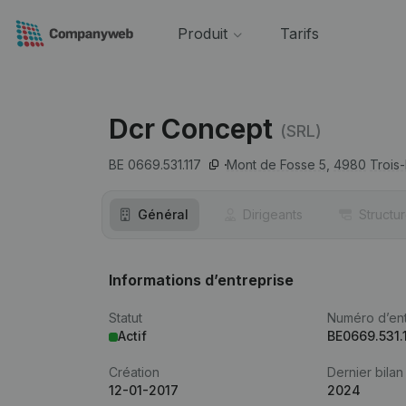
Produit
Tarifs
Dcr Concept
(SRL)
BE 0669.531.117
Mont de Fosse 5,
4980
Trois
Général
Dirigeants
Structu
Informations d’entreprise
Statut
Numéro d’ent
Actif
BE0669.531.
Création
Dernier bilan
12-01-2017
2024