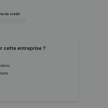
ite de crédit
r cette entreprise ?
ulaires
rtants