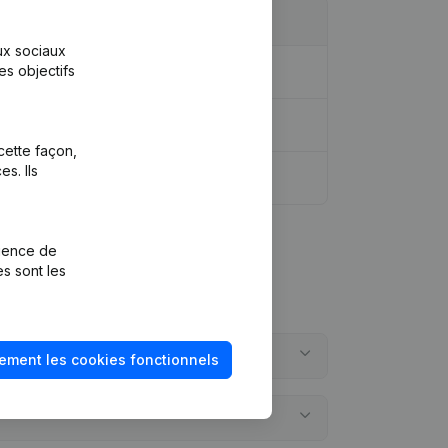
aux sociaux
es objectifs
dique - Demissions, Nominations
cette façon,
s. Ils
rience de
es sont les
ement les cookies fonctionnels