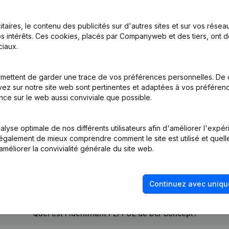
itaires, le contenu des publicités sur d'autres sites et sur vos rése
s intérêts. Ces cookies, placés par Companyweb et des tiers, ont d
on, Coordination, Autres Modifications, …) - Modification Forme Juri
iaux.
dification Forme Juridique
mettent de garder une trace de vos préférences personnelles. De 
ez sur notre site web sont pertinentes et adaptées à vos préférence
tion (Nouvelle Personne Morale, Ouverture Succursale, etc...)
nce sur le web aussi conviviale que possible.
lyse optimale de nos différents utilisateurs afin d'améliorer l'expé
nt également de mieux comprendre comment le site est utilisé et quell
améliorer la convivialité générale du site web.
Quel est le numéro de TVA de Dcr Concept?
Continuez avec uniqu
Quel est l'identifiant PEPPOL de Dcr Concept?