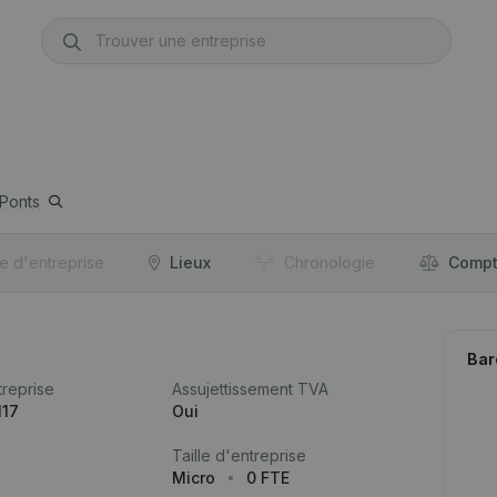
-Ponts
re d'entreprise
Lieux
Chronologie
Compt
Bar
reprise
Assujettissement TVA
117
Oui
Taille d'entreprise
Micro
0 FTE