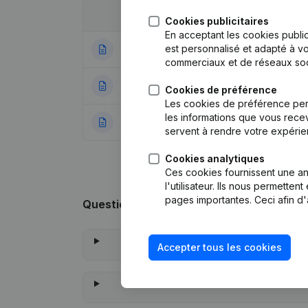
Date
Publication
Cookies publicitaires
En acceptant les cookies public
est personnalisé et adapté à vo
29-11-2023
Statuts (Traducti
commerciaux et de réseaux soc
30-12-2020
Siège Social - Mo
Cookies de préférence
Les cookies de préférence per
les informations que vous recev
16-01-2017
Rubrique Constitu
servent à rendre votre expérie
Cookies analytiques
Ces cookies fournissent une ana
l'utilisateur. Ils nous permette
pages importantes. Ceci afin d'
Questions fréquemment posées
Accepter tous les cookies