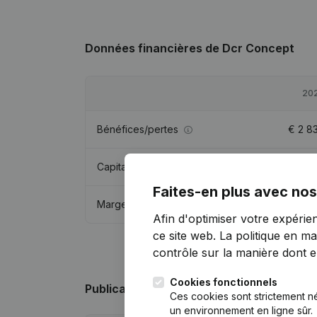
Données financières
de Dcr Concept
20
Bénéfices/pertes
€
2 8
Capitaux propres
€
53 2
Faites-en plus avec nos
Marge brute
€
11 1
Afin d'optimiser votre expérie
ce site web.
La politique en ma
contrôle sur la manière dont ell
Cookies fonctionnels
Publications
de Dcr Concept
Ces cookies sont strictement n
un environnement en ligne sûr.