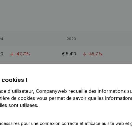
24
2023
30
-47,71%
€
5 413
-45,7%
82
-4,43%
€
55 751
-0,33%
 cookies !
26
-9,67%
€
12 318
-27,33%
nce d'utilisateur, Companyweb recueille des informations su
tière de cookies
vous permet de savoir quelles informations
es sont utilisées.
écessaires pour une connexion correcte et efficace au site web et g