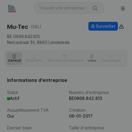
Mu-Tec
Surveiller
(SRL)
BE 0668.842.813
Nelcastraat 1H,
8860
Lendelede
Général
Dirigeants
Structure d'entreprise
Lieux
Chronologie
Com
Informations d’entreprise
Statut
Numéro d’entreprise
Actif
BE0668.842.813
Assujettissement TVA
Création
Oui
06-01-2017
Dernier bilan
Taille d'entreprise