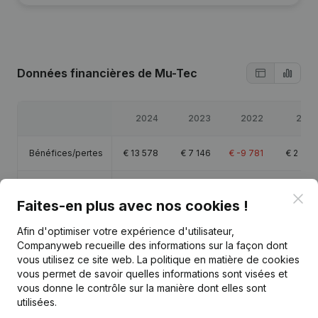
Données financières
de Mu-Tec
2024
2023
2022
2021
Bénéfices/pertes
€
13 578
€
7 146
€
-9 781
€
2 356
Capitaux propres
€
31 414
€
17 836
€
16 690
€
26 471
Clo
Faites-en plus avec nos cookies !
Marge brute
€
68 864
€
39 217
€
18 565
€
35 297
Afin d'optimiser votre expérience d'utilisateur,
Companyweb recueille des informations sur la façon dont
vous utilisez ce site web.
La politique en matière de cookies
vous permet de savoir quelles informations sont visées et
vous donne le contrôle sur la manière dont elles sont
utilisées.
Publications
de Mu-Tec