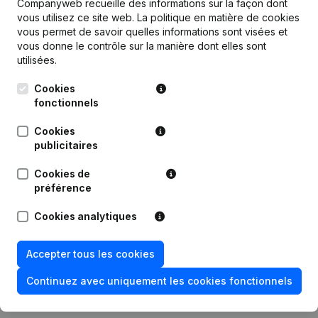
Companyweb recueille des informations sur la façon dont
vous utilisez ce site web.
La politique en matière de cookies
vous permet de savoir quelles informations sont visées et
vous donne le contrôle sur la manière dont elles sont
utilisées.
Publications
de Boplan Industries
Cookies
fonctionnels
Date
Publication
Cookies
publicitaires
16-10-2025
Demissions - Nominations
(NL)
Cookies de
24-04-2023
Demissions - Nominations
(NL)
préférence
Cookies analytiques
Modification Forme Juridique -
20-12-2021
Demissions - Nominations
(NL)
Accepter tous les cookies
Rubrique Constitution (Nouvelle
29-12-2016
Personne Morale, Ouverture
Continuez avec uniquement les cookies fonctionnels
Succursale, etc...)
(NL)