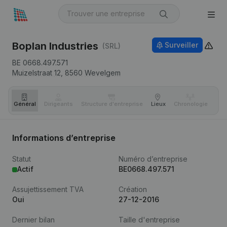
Boplan Industries
Surveiller
(SRL)
BE 0668.497.571
Muizelstraat 12,
8560
Wevelgem
Général
Dirigeants
Structure d'entreprise
Lieux
Chronologie
Com
Informations d’entreprise
Statut
Numéro d’entreprise
Actif
BE0668.497.571
Assujettissement TVA
Création
Oui
27-12-2016
Dernier bilan
Taille d'entreprise