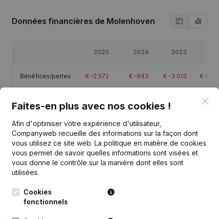
Données financières
de Molenhoven
2025
2024
2023
20
Bénéfices/pertes
€
-2 572
€
-643
€
-3 013
€
-33 
Clo
Capitaux propres
€
-33 131
€
-30 558
€
-29 915
€
-26 
Faites-en plus avec nos cookies !
Afin d'optimiser votre expérience d'utilisateur,
Marge brute
€
-2 013
€
-494
€
-2 862
€
-20 
Companyweb recueille des informations sur la façon dont
vous utilisez ce site web.
La politique en matière de cookies
vous permet de savoir quelles informations sont visées et
vous donne le contrôle sur la manière dont elles sont
utilisées.
Publications
de Molenhoven
Cookies
fonctionnels
Date
Publication