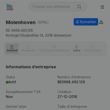
Molenhoven
Surveiller
(SPRL)
BE 0668.492.128
Koningin Elisabethlei 14,
2018
Antwerpen
Général
Dirigeants
Structure d'entreprise
Lieux
Chronologie
Com
Informations d’entreprise
Statut
Numéro d’entreprise
Actif
BE0668.492.128
Assujettissement TVA
Création
Non
27-12-2016
Dernier bilan
Taille d'entreprise