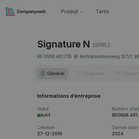
Produit
Tarifs
Signature N
(SPRL)
BE 0668.481.735
Kortrijksesteenweg 127/7,
9
Général
Dirigeants
Structu
Informations d’entreprise
Statut
Numéro d’ent
Actif
BE0668.481
Création
Dernier bilan
27-12-2016
2024