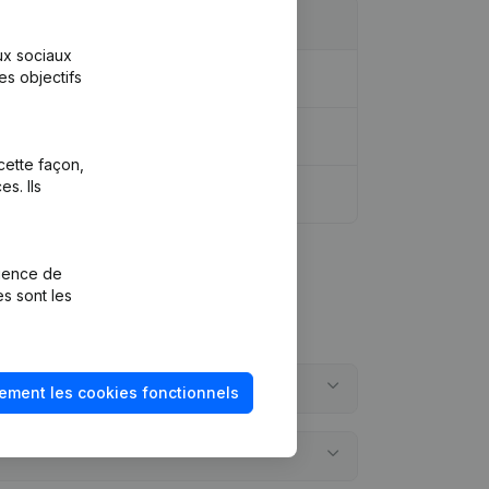
aux sociaux
es objectifs
cette façon,
s. Ils
rience de
es sont les
ement les cookies fonctionnels