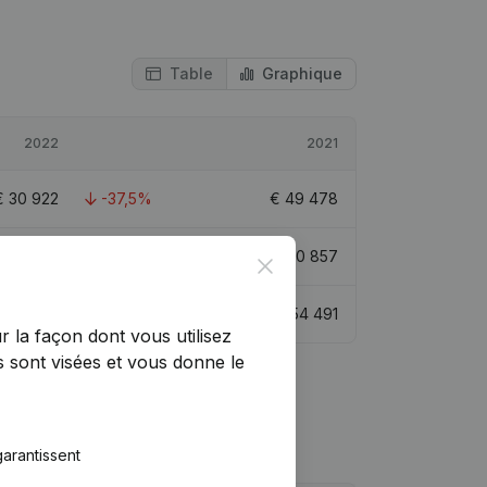
Table
Graphique
2022
2021
€
30 922
-37,5%
€
49 478
€
51 779
148,26%
€
20 857
Close
€
49 167
-9,77%
€
54 491
r la façon dont vous utilisez
 sont visées et vous donne le
arantissent