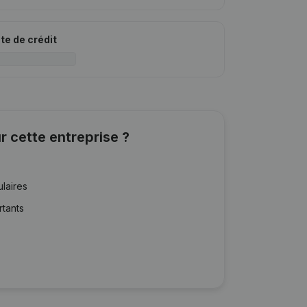
ite de crédit
r cette entreprise ?
ulaires
rtants