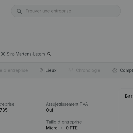
830
Sint-Martens-Latem
re d'entreprise
Lieux
Chronologie
Compt
Bar
reprise
Assujettissement TVA
.735
Oui
Taille d'entreprise
Micro
0 FTE