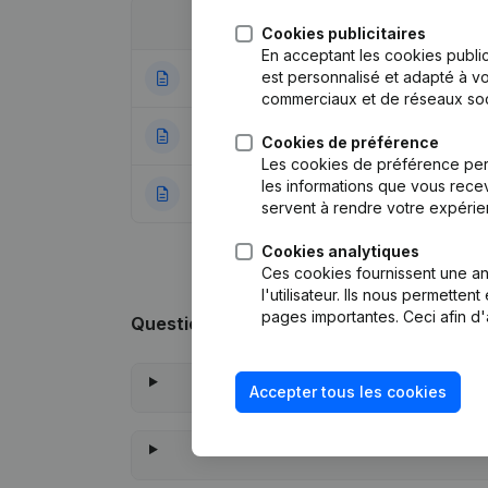
Date
Publication
Cookies publicitaires
En acceptant les cookies public
est personnalisé et adapté à vo
03-12-2020
Siège Social
(NL)
commerciaux et de réseaux soc
16-10-2019
Siège Social
(NL)
Cookies de préférence
Les cookies de préférence per
les informations que vous recev
29-12-2016
Rubrique Constitu
servent à rendre votre expérie
Cookies analytiques
Ces cookies fournissent une ana
l'utilisateur. Ils nous permette
pages importantes. Ceci afin d'
Questions fréquemment posées
Accepter tous les cookies