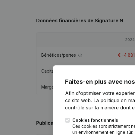
Données financières
de Signature N
2024
Bénéfices/pertes
€
-4 881
Capitaux propres
€
43 719
Faites-en plus avec nos
Marge brute
€
2 012
Afin d'optimiser votre expérie
ce site web.
La politique en ma
contrôle sur la manière dont ell
Cookies fonctionnels
Publications
de Signature N
Ces cookies sont strictement n
un environnement en ligne sûr.