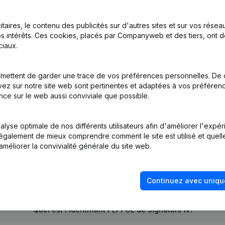
itaires, le contenu des publicités sur d'autres sites et sur vos rése
s intérêts. Ces cookies, placés par Companyweb et des tiers, ont d
iaux.
mettent de garder une trace de vos préférences personnelles. De 
ez sur notre site web sont pertinentes et adaptées à vos préférence
tion (Nouvelle Personne Morale, Ouverture Succursale, etc...)
(NL)
nce sur le web aussi conviviale que possible.
lyse optimale de nos différents utilisateurs afin d'améliorer l'expé
nt également de mieux comprendre comment le site est utilisé et quell
améliorer la convivialité générale du site web.
Quel est le numéro de TVA de Signature N?
Continuez avec uniqu
Quel est l'identifiant PEPPOL de Signature N?