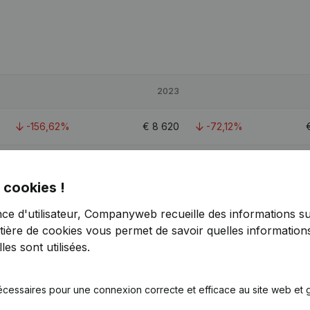
2023
-156,62%
€
8 620
-72,12%
-27,62%
€
60 399
16,65%
 cookies !
-90,23%
€
20 591
-58,12%
nce d'utilisateur, Companyweb recueille des informations su
tière de cookies
vous permet de savoir quelles informations
es sont utilisées.
écessaires pour une connexion correcte et efficace au site web et g