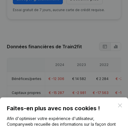
Essai gratuit de 7 jours, aucune carte de crédit requise.
Données financières
de Train2fit
2024
2023
2022
20
Bénéfices/pertes
€
-12 306
€
14 582
€
2 284
€
-21 0
Capitaux propres
€
-15 287
€
-2 981
€
-17 563
€
-19 8
Clo
Marge brute
€
1 125
€
26 909
€
13 168
€
-11 
Faites-en plus avec nos cookies !
Afin d'optimiser votre expérience d'utilisateur,
Companyweb recueille des informations sur la façon dont