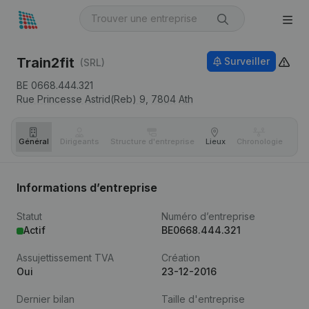
Train2fit
Surveiller
(SRL)
BE 0668.444.321
Rue Princesse Astrid(Reb) 9,
7804
Ath
Général
Dirigeants
Structure d'entreprise
Lieux
Chronologie
Com
Informations d’entreprise
Statut
Numéro d’entreprise
Actif
BE0668.444.321
Assujettissement TVA
Création
Oui
23-12-2016
Dernier bilan
Taille d'entreprise