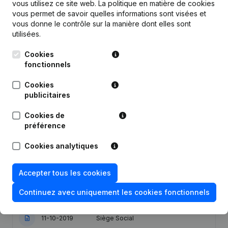
vous utilisez ce site web.
La politique en matière de cookies
vous permet de savoir quelles informations sont visées et
Publications
de Train2fit
vous donne le contrôle sur la manière dont elles sont
utilisées.
Date
Publication
Cookies
fonctionnels
27-04-2023
Demissions, Nominations
Cookies
publicitaires
Statuts (Traduction, Coordination,
Autres Modifications, …) -
Cookies de
23-08-2021
Modification Forme Juridique -
préférence
Capital, Actions - Demissions,
Nominations
Cookies analytiques
23-12-2020
Demissions, Nominations
Accepter tous les cookies
Capital, Actions - Demissions,
13-08-2020
Continuez avec uniquement les cookies fonctionnels
Nominations
11-10-2019
Siège Social