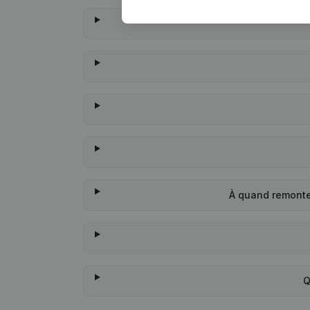
À quand remonte
Q