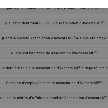
Quel est le numéro de TVA de Association d'Avocats MP²?
Quel est l'identifiant PEPPOL de Association d'Avocats MP²?
Quand la société Association d'Avocats MP² a-t-elle été créée
Quelle est l'adresse de Association d'Avocats MP²?
 la dernière fois que Association d'Avocats MP² a déposé des
Combien d'employés compte Association d'Avocats MP²?
uel est le chiffre d'affaires annuel de Association d'Avocats MP