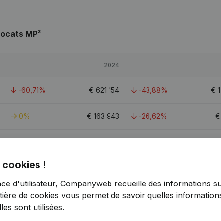
vocats MP²
2024
-60,71%
€
621 154
-43,88%
€
1
0%
€
163 943
-26,62%
6,17%
€
528 610
-14,08%
 cookies !
2,3
nce d'utilisateur, Companyweb recueille des informations su
tière de cookies
vous permet de savoir quelles informations
es sont utilisées.