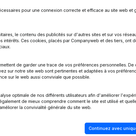
P²
écessaires pour une connexion correcte et efficace au site web et g
itaires, le contenu des publicités sur d'autres sites et sur vos rése
ration (Fusion, Scission, Transfert Patrimoine, etc...)
s intérêts. Ces cookies, placés par Companyweb et des tiers, ont d
iaux.
ège Social - But - Capital, Actions - Statuts (Traduction, Coordinatio
e Juridique - Rubrique Restructuration (Fusion, Scission, Transfert Pa
mettent de garder une trace de vos préférences personnelles. De 
ez sur notre site web sont pertinentes et adaptées à vos préférence
ration (Fusion, Scission, Transfert Patrimoine, etc...) - Divers
nce sur le web aussi conviviale que possible.
tion (Nouvelle Personne Morale, Ouverture Succursale, etc...)
lyse optimale de nos différents utilisateurs afin d'améliorer l'expé
nt également de mieux comprendre comment le site est utilisé et quell
améliorer la convivialité générale du site web.
Continuez avec uniqu