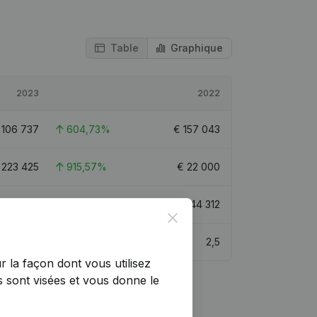
Table
Graphique
2023
2022
 106 737
604,73%
€
157 043
€
223 425
915,57%
€
22 000
€
615 235
78,69%
€
344 312
Close
2,1
2,5
r la façon dont vous utilisez
 sont visées et vous donne le