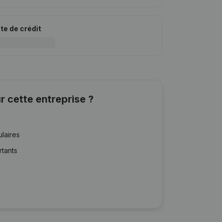
ite de crédit
r cette entreprise ?
ulaires
rtants