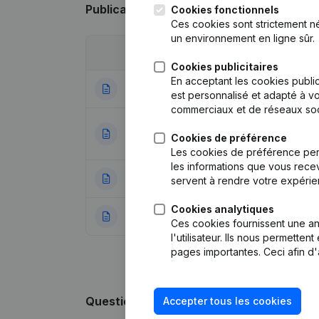
Publications
de Association d'Avocats M
Cookies fonctionnels
Ces cookies sont strictement n
un environnement en ligne sûr.
Date
Publication
Cookies publicitaires
En acceptant les cookies public
10-10-2024
Rubrique Restructu
est personnalisé et adapté à vo
commerciaux et de réseaux soc
Denomination - Si
09-09-2024
Cookies de préférence
Modification Form
Les cookies de préférence per
les informations que vous recev
03-07-2024
Rubrique Restructu
servent à rendre votre expérie
Cookies analytiques
28-12-2016
Rubrique Constitu
Ces cookies fournissent une ana
l'utilisateur. Ils nous permette
pages importantes. Ceci afin d'
Questions fréquemment posées
Accepter tous les cookies