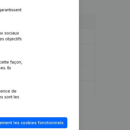
arantissent
aux sociaux
es objectifs
n, Autres Modifications, …) -
trimoine, etc...)
cette façon,
s. Ils
rience de
es sont les
ement les cookies fonctionnels