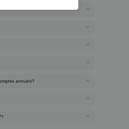
?
 comptes annuels?
²?