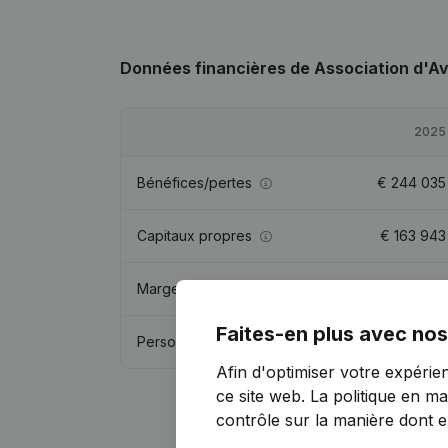
Données financières
de Association d'A
2025
Bénéfices/pertes
€
244 035
Capitaux propres
€
163 943
Marge brute
€
561 233
Faites-en plus avec nos
Personnel
2,8
Afin d'optimiser votre expérie
ce site web.
La politique en ma
contrôle sur la manière dont ell