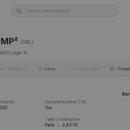
 MP²
(SRL)
4020
Liège
re d'entreprise
Lieux
Chronologie
Compt
Bar
reprise
Assujettissement TVA
.252
Oui
Taille d'entreprise
Petit
2,8 FTE