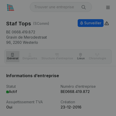
Staf Tops
Surveiller
(SComm)
BE 0668.419.872
Gravin de Merodestraat
96,
2260
Westerlo
Général
Dirigeants
Structure d'entreprise
Lieux
Chronologie
Com
Informations d’entreprise
Statut
Numéro d’entreprise
Actif
BE0668.419.872
Assujettissement TVA
Création
Oui
23-12-2016