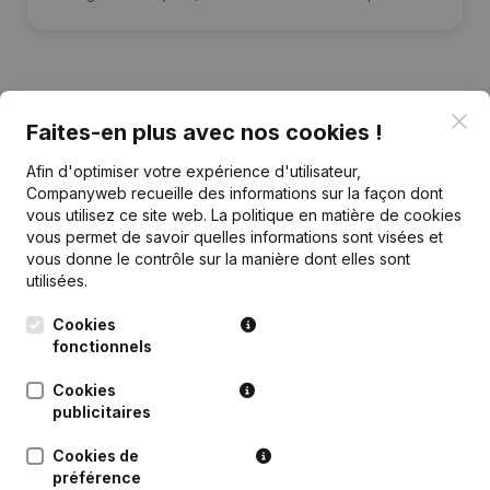
Clo
Faites-en plus avec nos cookies !
Publications
de Staf Tops
Afin d'optimiser votre expérience d'utilisateur,
Companyweb recueille des informations sur la façon dont
Date
Publication
vous utilisez ce site web.
La politique en matière de cookies
vous permet de savoir quelles informations sont visées et
17-01-2024
Modification(s) Statuts
(NL)
vous donne le contrôle sur la manière dont elles sont
utilisées.
19-12-2018
Année comptable
(NL)
Cookies
fonctionnels
Rubrique Constitution (Nouvelle
28-12-2016
Personne Morale, Ouverture
Cookies
Succursale, etc...)
(NL)
publicitaires
Cookies de
préférence