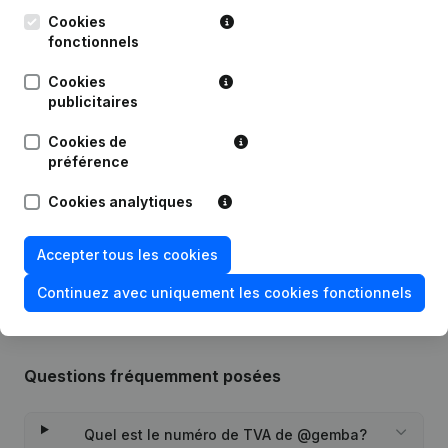
Publications
de @gemba
Cookies
fonctionnels
Date
Publication
Cookies
publicitaires
Statuts (Traduction, Coordination,
04-04-2024
Autres Modifications,...)
Cookies de
préférence
28-12-2017
Capital, Actions
Cookies analytiques
Rubrique Constitution (Nouvelle
28-12-2016
Personne Morale, Ouverture
Accepter tous les cookies
Succursale, etc...)
Continuez avec uniquement les cookies fonctionnels
Questions fréquemment posées
Quel est le numéro de TVA de @gemba?