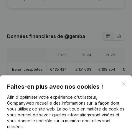
Données financières
de @gemba
2025
2024
2023
Bénéfices/pertes
€
135 424
€
151 663
€
168 204
€
124
Clo
Capitaux propres
€
27 424
€
83 663
€
190 204
€
31
Faites-en plus avec nos cookies !
Afin d'optimiser votre expérience d'utilisateur,
Marge brute
€
211 529
€
234 334
€
243 118
€
167
Companyweb recueille des informations sur la façon dont
vous utilisez ce site web.
La politique en matière de cookies
vous permet de savoir quelles informations sont visées et
vous donne le contrôle sur la manière dont elles sont
utilisées.