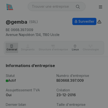
@gemba
Surveiller
(SRL)
BE 0668.397.009
Avenue Napoléon 134,
1180
Uccle
Général
Dirigeants
Structure d'entreprise
Lieux
Chronologie
Com
Informations d’entreprise
Statut
Numéro d’entreprise
Actif
BE0668.397.009
Assujettissement TVA
Création
Oui
23-12-2016
Dernier bilan
Taille d'entreprise